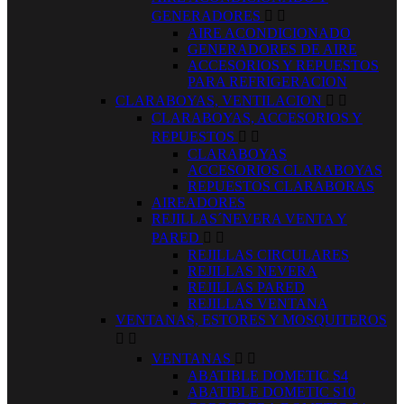
GENERADORES


AIRE ACONDICIONADO
GENERADORES DE AIRE
ACCESORIOS Y REPUESTOS
PARA REFRIGERACION
CLARABOYAS, VENTILACION


CLARABOYAS, ACCESORIOS Y
REPUESTOS


CLARABOYAS
ACCESORIOS CLARABOYAS
REPUESTOS CLARABORAS
AIREADORES
REJILLAS´NEVERA VENTA Y
PARED


REJILLAS CIRCULARES
REJILLAS NEVERA
REJILLAS PARED
REJILLAS VENTANA
VENTANAS, ESTORES Y MOSQUITEROS


VENTANAS


ABATIBLE DOMETIC S4
ABATIBLE DOMETIC S10