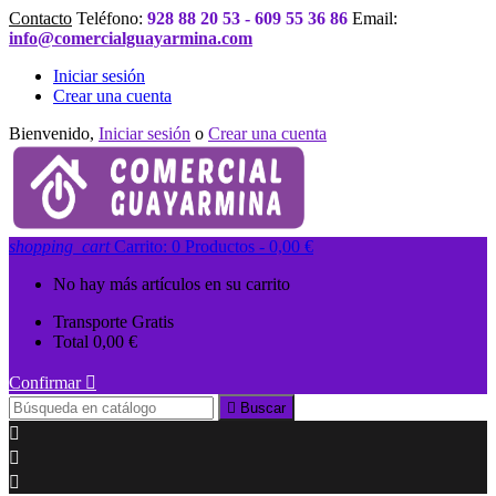
Contacto
Teléfono:
928 88 20 53 - 609 55 36 86
Email:
info@comercialguayarmina.com
Iniciar sesión
Crear una cuenta
Bienvenido,
Iniciar sesión
o
Crear una cuenta
shopping_cart
Carrito:
0
Productos - 0,00 €
No hay más artículos en su carrito
Transporte
Gratis
Total
0,00 €
Confirmar


Buscar


