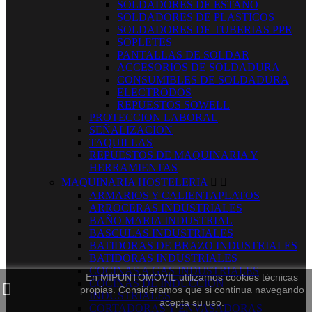
SOLDADORES DE ESTAÑO
SOLDADORES DE PLASTICOS
SOLDADORES DE TUBERIAS PPR
SOPLETES
PANTALLAS DE SOLDAR
ACCESORIOS DE SOLDADURA
CONSUMIBLES DE SOLDADURA
ELECTRODOS
REPUESTOS SOWELL
PROTECCION LABORAL
SEÑALIZACION
TAQUILLAS
REPUESTOS DE MAQUINARIA Y
HERRAMIENTAS
MAQUINARIA HOSTELERIA


ARMARIOS Y CALIENTAPLATOS
ARROCERAS INDUSTRIALES
BAÑO MARIA INDUSTRIAL
BASCULAS INDUSTRIALES
BATIDORAS DE BRAZO INDUSTRIALES
BATIDORAS INDUSTRIALES
COCINAS A GAS INDUSTRIALES
En MIPUNTOMOVIL utilizamos cookies técnicas
COCINAS DE INDUCCION
propias. Consideramos que si continua navegando
INDUSTRIALES
acepta su uso.
CORTADORAS Y ENVASADORAS