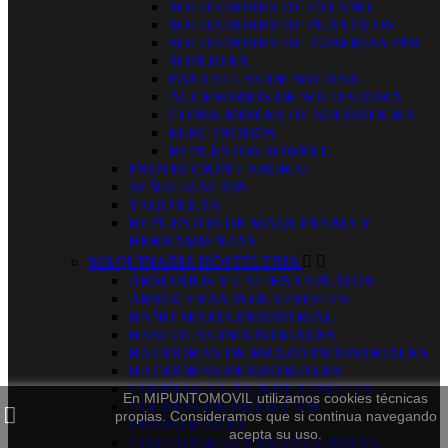
SOLDADORES DE ESTAÑO
SOLDADORES DE PLASTICOS
SOLDADORES DE TUBERIAS PPR
SOPLETES
PANTALLAS DE SOLDAR
ACCESORIOS DE SOLDADURA
CONSUMIBLES DE SOLDADURA
ELECTRODOS
REPUESTOS SOWELL
PROTECCION LABORAL
SEÑALIZACION
TAQUILLAS
REPUESTOS DE MAQUINARIA Y
HERRAMIENTAS
MAQUINARIA HOSTELERIA


ARMARIOS Y CALIENTAPLATOS
ARROCERAS INDUSTRIALES
BAÑO MARIA INDUSTRIAL
BASCULAS INDUSTRIALES
BATIDORAS DE BRAZO INDUSTRIALES
BATIDORAS INDUSTRIALES
COCINAS A GAS INDUSTRIALES
En MIPUNTOMOVIL utilizamos cookies técnicas
COCINAS DE INDUCCION
propias. Consideramos que si continua navegando
INDUSTRIALES
acepta su uso.
CORTADORAS Y ENVASADORAS