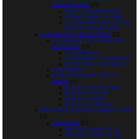
GENERADORES


AIRE ACONDICIONADO
GENERADORES DE AIRE
ACCESORIOS Y REPUESTOS
PARA REFRIGERACION
CLARABOYAS, VENTILACION


CLARABOYAS, ACCESORIOS Y
REPUESTOS


CLARABOYAS
ACCESORIOS CLARABOYAS
REPUESTOS CLARABORAS
AIREADORES
REJILLAS´NEVERA VENTA Y
PARED


REJILLAS CIRCULARES
REJILLAS NEVERA
REJILLAS PARED
REJILLAS VENTANA
VENTANAS, ESTORES Y MOSQUITEROS


VENTANAS


ABATIBLE DOMETIC S4
ABATIBLE DOMETIC S10