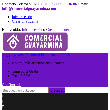
Contacto
Teléfono:
928 88 20 53 - 609 55 36 86
Email:
info@comercialguayarmina.com
Iniciar sesión
Crear una cuenta
Bienvenido,
Iniciar sesión
o
Crear una cuenta
shopping_cart
Carrito:
0
Productos - 0,00 €
No hay más artículos en su carrito
Transporte
Gratis
Total
0,00 €
Confirmar


Buscar


