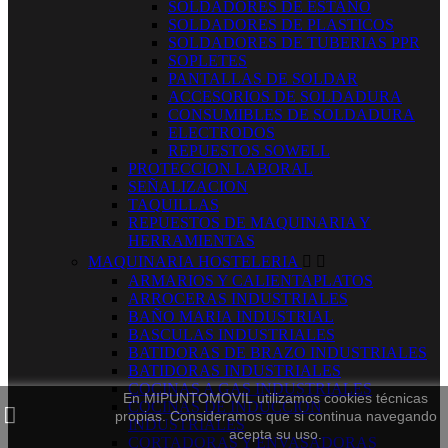
SOLDADORES DE ESTAÑO
SOLDADORES DE PLASTICOS
SOLDADORES DE TUBERIAS PPR
SOPLETES
PANTALLAS DE SOLDAR
ACCESORIOS DE SOLDADURA
CONSUMIBLES DE SOLDADURA
ELECTRODOS
REPUESTOS SOWELL
PROTECCION LABORAL
SEÑALIZACION
TAQUILLAS
REPUESTOS DE MAQUINARIA Y
HERRAMIENTAS
MAQUINARIA HOSTELERIA


ARMARIOS Y CALIENTAPLATOS
ARROCERAS INDUSTRIALES
BAÑO MARIA INDUSTRIAL
BASCULAS INDUSTRIALES
BATIDORAS DE BRAZO INDUSTRIALES
BATIDORAS INDUSTRIALES
COCINAS A GAS INDUSTRIALES
En MIPUNTOMOVIL utilizamos cookies técnicas
COCINAS DE INDUCCION
propias. Consideramos que si continua navegando
INDUSTRIALES
acepta su uso.
CORTADORAS Y ENVASADORAS