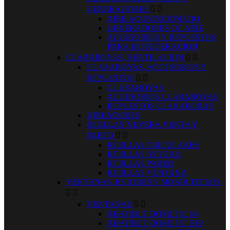
GENERADORES


AIRE ACONDICIONADO
GENERADORES DE AIRE
ACCESORIOS Y REPUESTOS
PARA REFRIGERACION
CLARABOYAS, VENTILACION


CLARABOYAS, ACCESORIOS Y
REPUESTOS


CLARABOYAS
ACCESORIOS CLARABOYAS
REPUESTOS CLARABORAS
AIREADORES
REJILLAS´NEVERA VENTA Y
PARED


REJILLAS CIRCULARES
REJILLAS NEVERA
REJILLAS PARED
REJILLAS VENTANA
VENTANAS, ESTORES Y MOSQUITEROS


VENTANAS


ABATIBLE DOMETIC S4
ABATIBLE DOMETIC S10