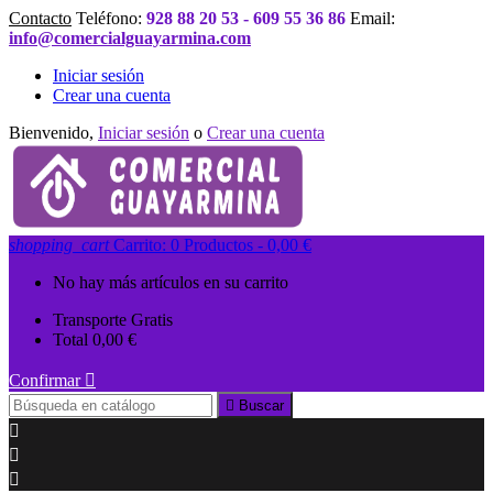
Contacto
Teléfono:
928 88 20 53 - 609 55 36 86
Email:
info@comercialguayarmina.com
Iniciar sesión
Crear una cuenta
Bienvenido,
Iniciar sesión
o
Crear una cuenta
shopping_cart
Carrito:
0
Productos - 0,00 €
No hay más artículos en su carrito
Transporte
Gratis
Total
0,00 €
Confirmar


Buscar


