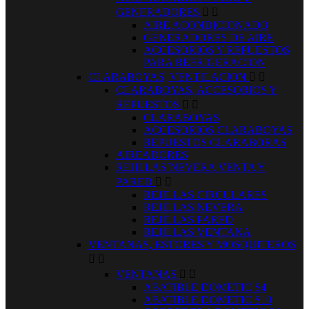
GENERADORES


AIRE ACONDICIONADO
GENERADORES DE AIRE
ACCESORIOS Y REPUESTOS
PARA REFRIGERACION
CLARABOYAS, VENTILACION


CLARABOYAS, ACCESORIOS Y
REPUESTOS


CLARABOYAS
ACCESORIOS CLARABOYAS
REPUESTOS CLARABORAS
AIREADORES
REJILLAS´NEVERA VENTA Y
PARED


REJILLAS CIRCULARES
REJILLAS NEVERA
REJILLAS PARED
REJILLAS VENTANA
VENTANAS, ESTORES Y MOSQUITEROS


VENTANAS


ABATIBLE DOMETIC S4
ABATIBLE DOMETIC S10