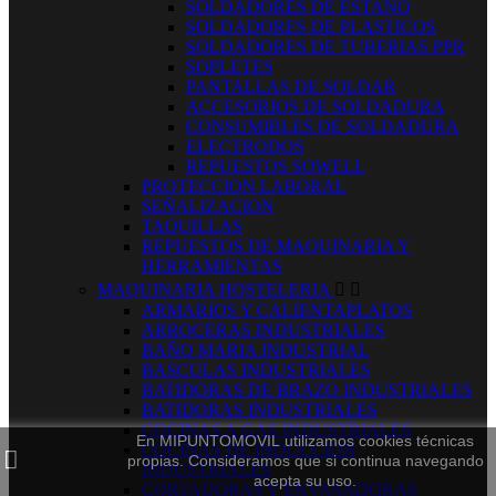
SOLDADORES DE ESTAÑO
SOLDADORES DE PLASTICOS
SOLDADORES DE TUBERIAS PPR
SOPLETES
PANTALLAS DE SOLDAR
ACCESORIOS DE SOLDADURA
CONSUMIBLES DE SOLDADURA
ELECTRODOS
REPUESTOS SOWELL
PROTECCION LABORAL
SEÑALIZACION
TAQUILLAS
REPUESTOS DE MAQUINARIA Y
HERRAMIENTAS
MAQUINARIA HOSTELERIA


ARMARIOS Y CALIENTAPLATOS
ARROCERAS INDUSTRIALES
BAÑO MARIA INDUSTRIAL
BASCULAS INDUSTRIALES
BATIDORAS DE BRAZO INDUSTRIALES
BATIDORAS INDUSTRIALES
COCINAS A GAS INDUSTRIALES
En MIPUNTOMOVIL utilizamos cookies técnicas
COCINAS DE INDUCCION
propias. Consideramos que si continua navegando
INDUSTRIALES
acepta su uso.
CORTADORAS Y ENVASADORAS