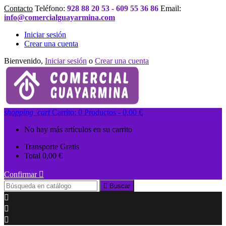
Contacto
Teléfono:
928 88 20 53 - 609 55 36 86
Email:
info@comercialguayarmina.com
Iniciar sesión
Crear una cuenta
Bienvenido,
Iniciar sesión
o
Crear una cuenta
shopping_cart
Carrito:
0
Productos - 0,00 €
No hay más artículos en su carrito
Transporte
Gratis
Total
0,00 €
Confirmar


Buscar


