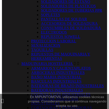
SOLDADORES DE ESTAÑO
SOLDADORES DE PLASTICOS
SOLDADORES DE TUBERIAS PPR
SOPLETES
PANTALLAS DE SOLDAR
ACCESORIOS DE SOLDADURA
CONSUMIBLES DE SOLDADURA
ELECTRODOS
REPUESTOS SOWELL
PROTECCION LABORAL
SEÑALIZACION
TAQUILLAS
REPUESTOS DE MAQUINARIA Y
HERRAMIENTAS
MAQUINARIA HOSTELERIA


ARMARIOS Y CALIENTAPLATOS
ARROCERAS INDUSTRIALES
BAÑO MARIA INDUSTRIAL
BASCULAS INDUSTRIALES
BATIDORAS DE BRAZO INDUSTRIALES
BATIDORAS INDUSTRIALES
COCINAS A GAS INDUSTRIALES
En MIPUNTOMOVIL utilizamos cookies técnicas
COCINAS DE INDUCCION
propias. Consideramos que si continua navegando
INDUSTRIALES
acepta su uso.
CORTADORAS Y ENVASADORAS