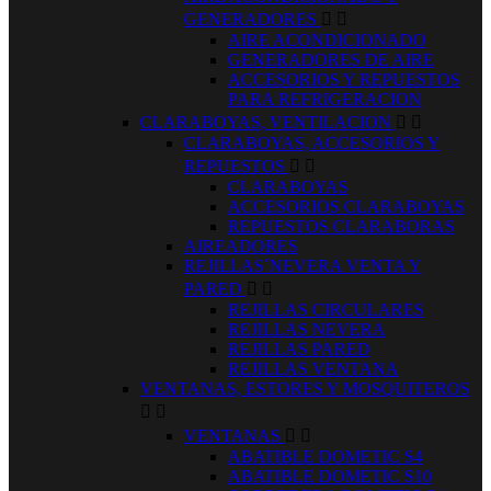
GENERADORES


AIRE ACONDICIONADO
GENERADORES DE AIRE
ACCESORIOS Y REPUESTOS
PARA REFRIGERACION
CLARABOYAS, VENTILACION


CLARABOYAS, ACCESORIOS Y
REPUESTOS


CLARABOYAS
ACCESORIOS CLARABOYAS
REPUESTOS CLARABORAS
AIREADORES
REJILLAS´NEVERA VENTA Y
PARED


REJILLAS CIRCULARES
REJILLAS NEVERA
REJILLAS PARED
REJILLAS VENTANA
VENTANAS, ESTORES Y MOSQUITEROS


VENTANAS


ABATIBLE DOMETIC S4
ABATIBLE DOMETIC S10