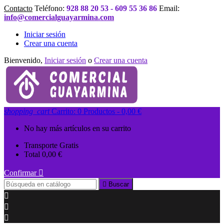
Contacto
Teléfono:
928 88 20 53 - 609 55 36 86
Email:
info@comercialguayarmina.com
Iniciar sesión
Crear una cuenta
Bienvenido,
Iniciar sesión
o
Crear una cuenta
shopping_cart
Carrito:
0
Productos - 0,00 €
No hay más artículos en su carrito
Transporte
Gratis
Total
0,00 €
Confirmar


Buscar


