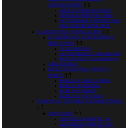
GENERADORES


AIRE ACONDICIONADO
GENERADORES DE AIRE
ACCESORIOS Y REPUESTOS
PARA REFRIGERACION
CLARABOYAS, VENTILACION


CLARABOYAS, ACCESORIOS Y
REPUESTOS


CLARABOYAS
ACCESORIOS CLARABOYAS
REPUESTOS CLARABORAS
AIREADORES
REJILLAS´NEVERA VENTA Y
PARED


REJILLAS CIRCULARES
REJILLAS NEVERA
REJILLAS PARED
REJILLAS VENTANA
VENTANAS, ESTORES Y MOSQUITEROS


VENTANAS


ABATIBLE DOMETIC S4
ABATIBLE DOMETIC S10