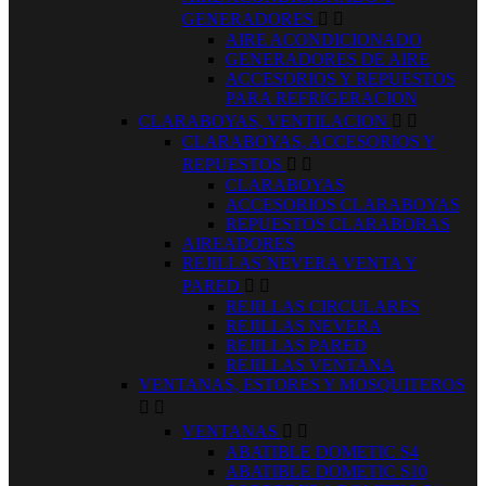
GENERADORES


AIRE ACONDICIONADO
GENERADORES DE AIRE
ACCESORIOS Y REPUESTOS
PARA REFRIGERACION
CLARABOYAS, VENTILACION


CLARABOYAS, ACCESORIOS Y
REPUESTOS


CLARABOYAS
ACCESORIOS CLARABOYAS
REPUESTOS CLARABORAS
AIREADORES
REJILLAS´NEVERA VENTA Y
PARED


REJILLAS CIRCULARES
REJILLAS NEVERA
REJILLAS PARED
REJILLAS VENTANA
VENTANAS, ESTORES Y MOSQUITEROS


VENTANAS


ABATIBLE DOMETIC S4
ABATIBLE DOMETIC S10