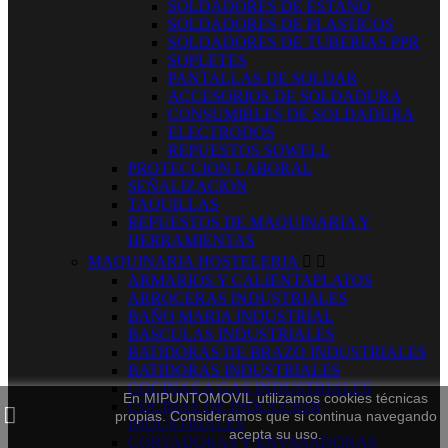
SOLDADORES DE ESTAÑO
SOLDADORES DE PLASTICOS
SOLDADORES DE TUBERIAS PPR
SOPLETES
PANTALLAS DE SOLDAR
ACCESORIOS DE SOLDADURA
CONSUMIBLES DE SOLDADURA
ELECTRODOS
REPUESTOS SOWELL
PROTECCION LABORAL
SEÑALIZACION
TAQUILLAS
REPUESTOS DE MAQUINARIA Y
HERRAMIENTAS
MAQUINARIA HOSTELERIA


ARMARIOS Y CALIENTAPLATOS
ARROCERAS INDUSTRIALES
BAÑO MARIA INDUSTRIAL
BASCULAS INDUSTRIALES
BATIDORAS DE BRAZO INDUSTRIALES
BATIDORAS INDUSTRIALES
COCINAS A GAS INDUSTRIALES
En MIPUNTOMOVIL utilizamos cookies técnicas
COCINAS DE INDUCCION
propias. Consideramos que si continua navegando
INDUSTRIALES
acepta su uso.
CORTADORAS Y ENVASADORAS