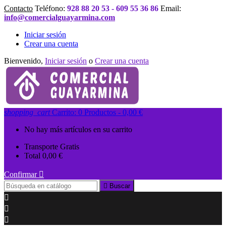
Contacto
Teléfono:
928 88 20 53 - 609 55 36 86
Email:
info@comercialguayarmina.com
Iniciar sesión
Crear una cuenta
Bienvenido,
Iniciar sesión
o
Crear una cuenta
shopping_cart
Carrito:
0
Productos - 0,00 €
No hay más artículos en su carrito
Transporte
Gratis
Total
0,00 €
Confirmar


Buscar


