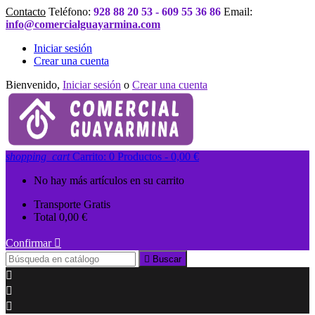
Contacto
Teléfono:
928 88 20 53 - 609 55 36 86
Email:
info@comercialguayarmina.com
Iniciar sesión
Crear una cuenta
Bienvenido,
Iniciar sesión
o
Crear una cuenta
shopping_cart
Carrito:
0
Productos - 0,00 €
No hay más artículos en su carrito
Transporte
Gratis
Total
0,00 €
Confirmar


Buscar


