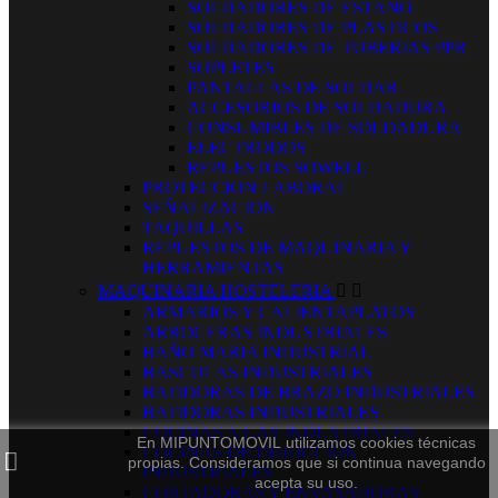
SOLDADORES DE ESTAÑO
SOLDADORES DE PLASTICOS
SOLDADORES DE TUBERIAS PPR
SOPLETES
PANTALLAS DE SOLDAR
ACCESORIOS DE SOLDADURA
CONSUMIBLES DE SOLDADURA
ELECTRODOS
REPUESTOS SOWELL
PROTECCION LABORAL
SEÑALIZACION
TAQUILLAS
REPUESTOS DE MAQUINARIA Y
HERRAMIENTAS
MAQUINARIA HOSTELERIA


ARMARIOS Y CALIENTAPLATOS
ARROCERAS INDUSTRIALES
BAÑO MARIA INDUSTRIAL
BASCULAS INDUSTRIALES
BATIDORAS DE BRAZO INDUSTRIALES
BATIDORAS INDUSTRIALES
COCINAS A GAS INDUSTRIALES
En MIPUNTOMOVIL utilizamos cookies técnicas
COCINAS DE INDUCCION
propias. Consideramos que si continua navegando
INDUSTRIALES
acepta su uso.
CORTADORAS Y ENVASADORAS