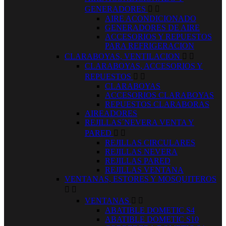
GENERADORES


AIRE ACONDICIONADO
GENERADORES DE AIRE
ACCESORIOS Y REPUESTOS
PARA REFRIGERACION
CLARABOYAS, VENTILACION


CLARABOYAS, ACCESORIOS Y
REPUESTOS


CLARABOYAS
ACCESORIOS CLARABOYAS
REPUESTOS CLARABORAS
AIREADORES
REJILLAS´NEVERA VENTA Y
PARED


REJILLAS CIRCULARES
REJILLAS NEVERA
REJILLAS PARED
REJILLAS VENTANA
VENTANAS, ESTORES Y MOSQUITEROS


VENTANAS


ABATIBLE DOMETIC S4
ABATIBLE DOMETIC S10