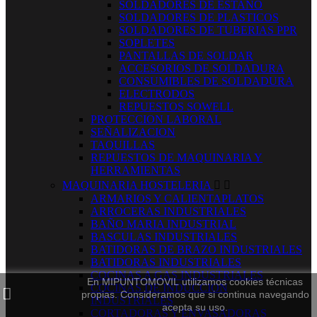
SOLDADORES DE ESTAÑO
SOLDADORES DE PLASTICOS
SOLDADORES DE TUBERIAS PPR
SOPLETES
PANTALLAS DE SOLDAR
ACCESORIOS DE SOLDADURA
CONSUMIBLES DE SOLDADURA
ELECTRODOS
REPUESTOS SOWELL
PROTECCION LABORAL
SEÑALIZACION
TAQUILLAS
REPUESTOS DE MAQUINARIA Y
HERRAMIENTAS
MAQUINARIA HOSTELERIA


ARMARIOS Y CALIENTAPLATOS
ARROCERAS INDUSTRIALES
BAÑO MARIA INDUSTRIAL
BASCULAS INDUSTRIALES
BATIDORAS DE BRAZO INDUSTRIALES
BATIDORAS INDUSTRIALES
COCINAS A GAS INDUSTRIALES
En MIPUNTOMOVIL utilizamos cookies técnicas
COCINAS DE INDUCCION
propias. Consideramos que si continua navegando
INDUSTRIALES
acepta su uso.
CORTADORAS Y ENVASADORAS