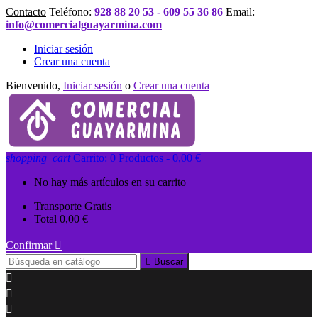
Contacto
Teléfono:
928 88 20 53 - 609 55 36 86
Email:
info@comercialguayarmina.com
Iniciar sesión
Crear una cuenta
Bienvenido,
Iniciar sesión
o
Crear una cuenta
shopping_cart
Carrito:
0
Productos - 0,00 €
No hay más artículos en su carrito
Transporte
Gratis
Total
0,00 €
Confirmar


Buscar


