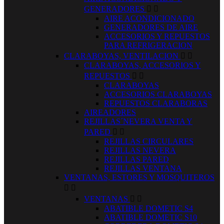
GENERADORES


AIRE ACONDICIONADO
GENERADORES DE AIRE
ACCESORIOS Y REPUESTOS
PARA REFRIGERACION
CLARABOYAS, VENTILACION


CLARABOYAS, ACCESORIOS Y
REPUESTOS


CLARABOYAS
ACCESORIOS CLARABOYAS
REPUESTOS CLARABORAS
AIREADORES
REJILLAS´NEVERA VENTA Y
PARED


REJILLAS CIRCULARES
REJILLAS NEVERA
REJILLAS PARED
REJILLAS VENTANA
VENTANAS, ESTORES Y MOSQUITEROS


VENTANAS


ABATIBLE DOMETIC S4
ABATIBLE DOMETIC S10