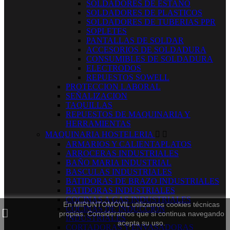
SOLDADORES DE ESTAÑO
SOLDADORES DE PLASTICOS
SOLDADORES DE TUBERIAS PPR
SOPLETES
PANTALLAS DE SOLDAR
ACCESORIOS DE SOLDADURA
CONSUMIBLES DE SOLDADURA
ELECTRODOS
REPUESTOS SOWELL
PROTECCION LABORAL
SEÑALIZACION
TAQUILLAS
REPUESTOS DE MAQUINARIA Y
HERRAMIENTAS
MAQUINARIA HOSTELERIA


ARMARIOS Y CALIENTAPLATOS
ARROCERAS INDUSTRIALES
BAÑO MARIA INDUSTRIAL
BASCULAS INDUSTRIALES
BATIDORAS DE BRAZO INDUSTRIALES
BATIDORAS INDUSTRIALES
COCINAS A GAS INDUSTRIALES
En MIPUNTOMOVIL utilizamos cookies técnicas
COCINAS DE INDUCCION
propias. Consideramos que si continua navegando
INDUSTRIALES
acepta su uso.
CORTADORAS Y ENVASADORAS