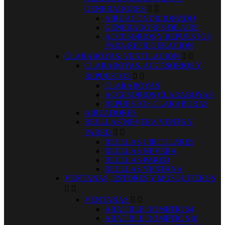
GENERADORES


AIRE ACONDICIONADO
GENERADORES DE AIRE
ACCESORIOS Y REPUESTOS
PARA REFRIGERACION
CLARABOYAS, VENTILACION


CLARABOYAS, ACCESORIOS Y
REPUESTOS


CLARABOYAS
ACCESORIOS CLARABOYAS
REPUESTOS CLARABORAS
AIREADORES
REJILLAS´NEVERA VENTA Y
PARED


REJILLAS CIRCULARES
REJILLAS NEVERA
REJILLAS PARED
REJILLAS VENTANA
VENTANAS, ESTORES Y MOSQUITEROS


VENTANAS


ABATIBLE DOMETIC S4
ABATIBLE DOMETIC S10