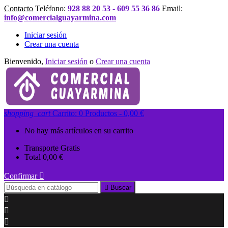
Contacto
Teléfono:
928 88 20 53 - 609 55 36 86
Email:
info@comercialguayarmina.com
Iniciar sesión
Crear una cuenta
Bienvenido,
Iniciar sesión
o
Crear una cuenta
shopping_cart
Carrito:
0
Productos - 0,00 €
No hay más artículos en su carrito
Transporte
Gratis
Total
0,00 €
Confirmar


Buscar


