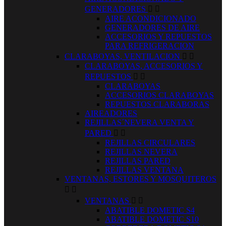
GENERADORES


AIRE ACONDICIONADO
GENERADORES DE AIRE
ACCESORIOS Y REPUESTOS
PARA REFRIGERACION
CLARABOYAS, VENTILACION


CLARABOYAS, ACCESORIOS Y
REPUESTOS


CLARABOYAS
ACCESORIOS CLARABOYAS
REPUESTOS CLARABORAS
AIREADORES
REJILLAS´NEVERA VENTA Y
PARED


REJILLAS CIRCULARES
REJILLAS NEVERA
REJILLAS PARED
REJILLAS VENTANA
VENTANAS, ESTORES Y MOSQUITEROS


VENTANAS


ABATIBLE DOMETIC S4
ABATIBLE DOMETIC S10