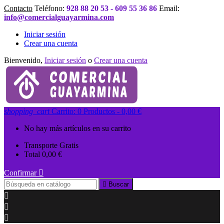
Contacto
Teléfono:
928 88 20 53 - 609 55 36 86
Email:
info@comercialguayarmina.com
Iniciar sesión
Crear una cuenta
Bienvenido,
Iniciar sesión
o
Crear una cuenta
shopping_cart
Carrito:
0
Productos - 0,00 €
No hay más artículos en su carrito
Transporte
Gratis
Total
0,00 €
Confirmar


Buscar


