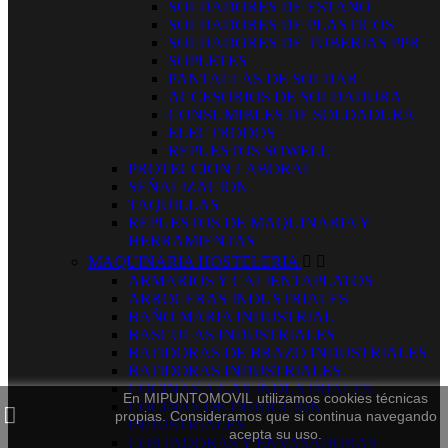
SOLDADORES DE ESTAÑO
SOLDADORES DE PLASTICOS
SOLDADORES DE TUBERIAS PPR
SOPLETES
PANTALLAS DE SOLDAR
ACCESORIOS DE SOLDADURA
CONSUMIBLES DE SOLDADURA
ELECTRODOS
REPUESTOS SOWELL
PROTECCION LABORAL
SEÑALIZACION
TAQUILLAS
REPUESTOS DE MAQUINARIA Y
HERRAMIENTAS
MAQUINARIA HOSTELERIA


ARMARIOS Y CALIENTAPLATOS
ARROCERAS INDUSTRIALES
BAÑO MARIA INDUSTRIAL
BASCULAS INDUSTRIALES
BATIDORAS DE BRAZO INDUSTRIALES
BATIDORAS INDUSTRIALES
COCINAS A GAS INDUSTRIALES
En MIPUNTOMOVIL utilizamos cookies técnicas
COCINAS DE INDUCCION
propias. Consideramos que si continua navegando
INDUSTRIALES
acepta su uso.
CORTADORAS Y ENVASADORAS