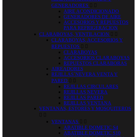
GENERADORES


AIRE ACONDICIONADO
GENERADORES DE AIRE
ACCESORIOS Y REPUESTOS
PARA REFRIGERACION
CLARABOYAS, VENTILACION


CLARABOYAS, ACCESORIOS Y
REPUESTOS


CLARABOYAS
ACCESORIOS CLARABOYAS
REPUESTOS CLARABORAS
AIREADORES
REJILLAS´NEVERA VENTA Y
PARED


REJILLAS CIRCULARES
REJILLAS NEVERA
REJILLAS PARED
REJILLAS VENTANA
VENTANAS, ESTORES Y MOSQUITEROS


VENTANAS


ABATIBLE DOMETIC S4
ABATIBLE DOMETIC S10