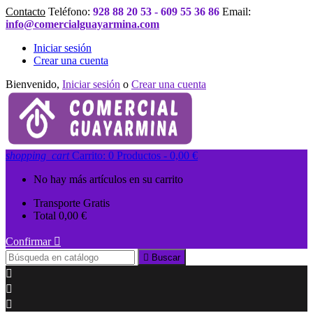
Contacto
Teléfono:
928 88 20 53 - 609 55 36 86
Email:
info@comercialguayarmina.com
Iniciar sesión
Crear una cuenta
Bienvenido,
Iniciar sesión
o
Crear una cuenta
shopping_cart
Carrito:
0
Productos - 0,00 €
No hay más artículos en su carrito
Transporte
Gratis
Total
0,00 €
Confirmar


Buscar


