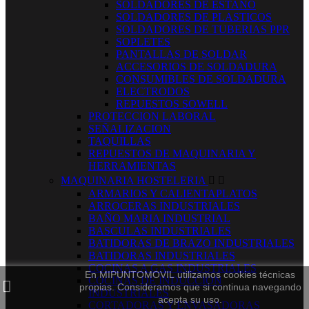
SOLDADORES DE ESTAÑO
SOLDADORES DE PLASTICOS
SOLDADORES DE TUBERIAS PPR
SOPLETES
PANTALLAS DE SOLDAR
ACCESORIOS DE SOLDADURA
CONSUMIBLES DE SOLDADURA
ELECTRODOS
REPUESTOS SOWELL
PROTECCION LABORAL
SEÑALIZACION
TAQUILLAS
REPUESTOS DE MAQUINARIA Y
HERRAMIENTAS
MAQUINARIA HOSTELERIA


ARMARIOS Y CALIENTAPLATOS
ARROCERAS INDUSTRIALES
BAÑO MARIA INDUSTRIAL
BASCULAS INDUSTRIALES
BATIDORAS DE BRAZO INDUSTRIALES
BATIDORAS INDUSTRIALES
COCINAS A GAS INDUSTRIALES
En MIPUNTOMOVIL utilizamos cookies técnicas
COCINAS DE INDUCCION
propias. Consideramos que si continua navegando
INDUSTRIALES
acepta su uso.
CORTADORAS Y ENVASADORAS