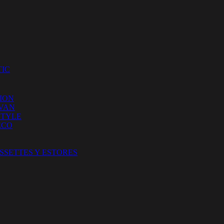
IC
ION
 VAN
STYLE
ECO
SSETTES Y ESTORES