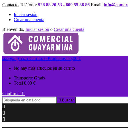
Contacto
Teléfono:
928 88 20 53 - 609 55 36 86
Email:
info@comer
Iniciar sesión
Crear una cuenta
Bienvenido,
Iniciar sesión
o
Crear una cuenta
shopping_cart
Carrito:
0
Productos - 0,00 €
No hay más artículos en su carrito
Transporte
Gratis
Total
0,00 €
Confirmar


Buscar


