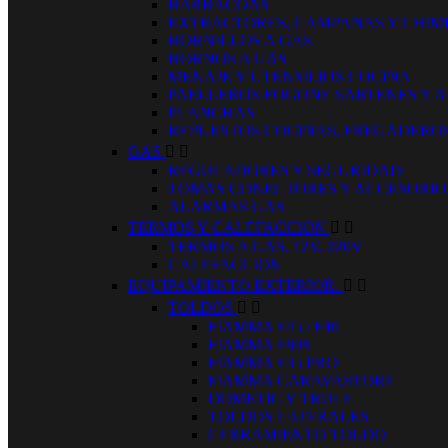
BARBACOAS
EXTRACTORES, CAMPANAS Y CHIM
HORNILLOS A GAS
HORNOS A GAS
MENAJE Y UTENSILIOS COCINA
PAELLEROS FOGONE SARTENES Y 
PLANCHAS
REPUESTOS COCINAS, FREGADERO
GAS


REGULADORES Y SEGURIDAD
TOMAS CONECTORES Y ACCESORIO
ALARMAS GAS
TERMOS Y CALEFACCION


TERMOS A GAS, 12V, 220V
CALEFACCION
EQUIPAMIENTO EXTERIOR.


TOLDOS


FIAMMA F45 / F40
FIAMMA F80S
FIAMMA F35 PRO
FIAMMA CARAVASTORE
DOMETIC Y TRULE
TOLDOS LATERALES
CERRAMIENTO TOLDO