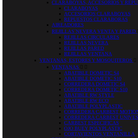
CLARABOYAS, ACCESORIOS Y REP
CLARABOYAS
ACCESORIOS CLARABOYAS
REPUESTOS CLARABORAS
AIREADORES
REJILLAS´NEVERA VENTA Y PARED
REJILLAS CIRCULARES
REJILLAS NEVERA
REJILLAS PARED
REJILLAS VENTANA
VENTANAS, ESTORES Y MOSQUITEROS

VENTANAS


ABATIBLE DOMETIC S4
ABATIBLE DOMETIC S10
CORREDERA DOMETIC S4
CORREDERA DOMETIC S10
ABATIBLE RW STYLE
ABATIBLE RW ECO
ABATIBLE POLYPLASTIC
CORREDERA CARBEST MOTIO
CORREDERA CARBEST UNIVE
CARBEST ESPECIFICAS
OJO BUEY POLYPLASTIC
CORTAVIENTOS VENTANILLA