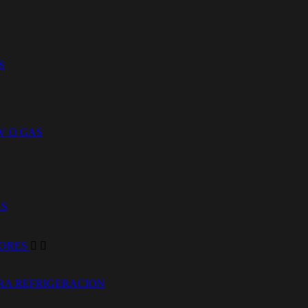
S
V O GAS
AS
DORES


RA REFRIGERACION