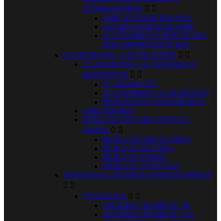
GENERADORES


AIRE ACONDICIONADO
GENERADORES DE AIRE
ACCESORIOS Y REPUESTOS
PARA REFRIGERACION
CLARABOYAS, VENTILACION


CLARABOYAS, ACCESORIOS Y
REPUESTOS


CLARABOYAS
ACCESORIOS CLARABOYAS
REPUESTOS CLARABORAS
AIREADORES
REJILLAS´NEVERA VENTA Y
PARED


REJILLAS CIRCULARES
REJILLAS NEVERA
REJILLAS PARED
REJILLAS VENTANA
VENTANAS, ESTORES Y MOSQUITEROS


VENTANAS


ABATIBLE DOMETIC S4
ABATIBLE DOMETIC S10