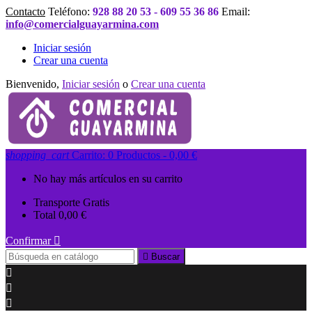
Contacto
Teléfono:
928 88 20 53 - 609 55 36 86
Email:
info@comercialguayarmina.com
Iniciar sesión
Crear una cuenta
Bienvenido,
Iniciar sesión
o
Crear una cuenta
shopping_cart
Carrito:
0
Productos - 0,00 €
No hay más artículos en su carrito
Transporte
Gratis
Total
0,00 €
Confirmar


Buscar


