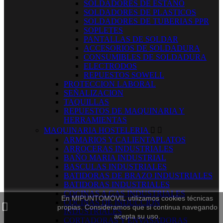
SOLDADORES DE ESTAÑO
SOLDADORES DE PLASTICOS
SOLDADORES DE TUBERIAS PPR
SOPLETES
PANTALLAS DE SOLDAR
ACCESORIOS DE SOLDADURA
CONSUMIBLES DE SOLDADURA
ELECTRODOS
REPUESTOS SOWELL
PROTECCION LABORAL
SEÑALIZACION
TAQUILLAS
REPUESTOS DE MAQUINARIA Y
HERRAMIENTAS
MAQUINARIA HOSTELERIA


ARMARIOS Y CALIENTAPLATOS
ARROCERAS INDUSTRIALES
BAÑO MARIA INDUSTRIAL
BASCULAS INDUSTRIALES
BATIDORAS DE BRAZO INDUSTRIALES
BATIDORAS INDUSTRIALES
COCINAS A GAS INDUSTRIALES
En MIPUNTOMOVIL utilizamos cookies técnicas
COCINAS DE INDUCCION
propias. Consideramos que si continua navegando
INDUSTRIALES
acepta su uso.
CORTADORAS Y ENVASADORAS