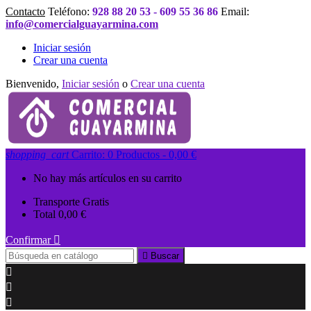
Contacto
Teléfono:
928 88 20 53 - 609 55 36 86
Email:
info@comercialguayarmina.com
Iniciar sesión
Crear una cuenta
Bienvenido,
Iniciar sesión
o
Crear una cuenta
shopping_cart
Carrito:
0
Productos - 0,00 €
No hay más artículos en su carrito
Transporte
Gratis
Total
0,00 €
Confirmar


Buscar


