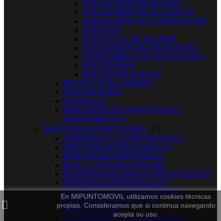
SOLDADORES DE ESTAÑO
SOLDADORES DE PLASTICOS
SOLDADORES DE TUBERIAS PPR
SOPLETES
PANTALLAS DE SOLDAR
ACCESORIOS DE SOLDADURA
CONSUMIBLES DE SOLDADURA
ELECTRODOS
REPUESTOS SOWELL
PROTECCION LABORAL
SEÑALIZACION
TAQUILLAS
REPUESTOS DE MAQUINARIA Y
HERRAMIENTAS
MAQUINARIA HOSTELERIA


ARMARIOS Y CALIENTAPLATOS
ARROCERAS INDUSTRIALES
BAÑO MARIA INDUSTRIAL
BASCULAS INDUSTRIALES
BATIDORAS DE BRAZO INDUSTRIALES
BATIDORAS INDUSTRIALES
COCINAS A GAS INDUSTRIALES
En MIPUNTOMOVIL utilizamos cookies técnicas
COCINAS DE INDUCCION
propias. Consideramos que si continua navegando
INDUSTRIALES
acepta su uso.
CORTADORAS Y ENVASADORAS