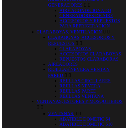
GENERADORES


AIRE ACONDICIONADO
GENERADORES DE AIRE
ACCESORIOS Y REPUESTOS
PARA REFRIGERACION
CLARABOYAS, VENTILACION


CLARABOYAS, ACCESORIOS Y
REPUESTOS


CLARABOYAS
ACCESORIOS CLARABOYAS
REPUESTOS CLARABORAS
AIREADORES
REJILLAS´NEVERA VENTA Y
PARED


REJILLAS CIRCULARES
REJILLAS NEVERA
REJILLAS PARED
REJILLAS VENTANA
VENTANAS, ESTORES Y MOSQUITEROS


VENTANAS


ABATIBLE DOMETIC S4
ABATIBLE DOMETIC S10