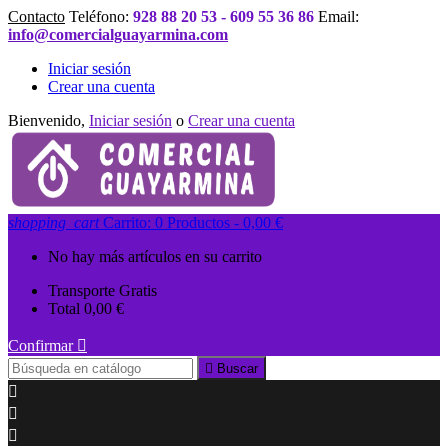
Contacto
Teléfono:
928 88 20 53 - 609 55 36 86
Email:
info@comercialguayarmina.com
Iniciar sesión
Crear una cuenta
Bienvenido,
Iniciar sesión
o
Crear una cuenta
shopping_cart
Carrito:
0
Productos - 0,00 €
No hay más artículos en su carrito
Transporte
Gratis
Total
0,00 €
Confirmar


Buscar


