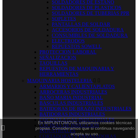
SOLDADORES DE ESTAÑO
SOLDADORES DE PLASTICOS
SOLDADORES DE TUBERIAS PPR
SOPLETES
PANTALLAS DE SOLDAR
ACCESORIOS DE SOLDADURA
CONSUMIBLES DE SOLDADURA
ELECTRODOS
REPUESTOS SOWELL
PROTECCION LABORAL
SEÑALIZACION
TAQUILLAS
REPUESTOS DE MAQUINARIA Y
HERRAMIENTAS
MAQUINARIA HOSTELERIA


ARMARIOS Y CALIENTAPLATOS
ARROCERAS INDUSTRIALES
BAÑO MARIA INDUSTRIAL
BASCULAS INDUSTRIALES
BATIDORAS DE BRAZO INDUSTRIALES
BATIDORAS INDUSTRIALES
COCINAS A GAS INDUSTRIALES
En MIPUNTOMOVIL utilizamos cookies técnicas
COCINAS DE INDUCCION
propias. Consideramos que si continua navegando
INDUSTRIALES
acepta su uso.
CORTADORAS Y ENVASADORAS