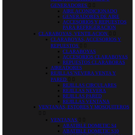
GENERADORES


AIRE ACONDICIONADO
GENERADORES DE AIRE
ACCESORIOS Y REPUESTOS
PARA REFRIGERACION
CLARABOYAS, VENTILACION


CLARABOYAS, ACCESORIOS Y
REPUESTOS


CLARABOYAS
ACCESORIOS CLARABOYAS
REPUESTOS CLARABORAS
AIREADORES
REJILLAS´NEVERA VENTA Y
PARED


REJILLAS CIRCULARES
REJILLAS NEVERA
REJILLAS PARED
REJILLAS VENTANA
VENTANAS, ESTORES Y MOSQUITEROS


VENTANAS


ABATIBLE DOMETIC S4
ABATIBLE DOMETIC S10