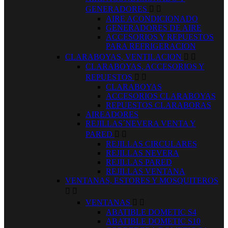
GENERADORES


AIRE ACONDICIONADO
GENERADORES DE AIRE
ACCESORIOS Y REPUESTOS
PARA REFRIGERACION
CLARABOYAS, VENTILACION


CLARABOYAS, ACCESORIOS Y
REPUESTOS


CLARABOYAS
ACCESORIOS CLARABOYAS
REPUESTOS CLARABORAS
AIREADORES
REJILLAS´NEVERA VENTA Y
PARED


REJILLAS CIRCULARES
REJILLAS NEVERA
REJILLAS PARED
REJILLAS VENTANA
VENTANAS, ESTORES Y MOSQUITEROS


VENTANAS


ABATIBLE DOMETIC S4
ABATIBLE DOMETIC S10