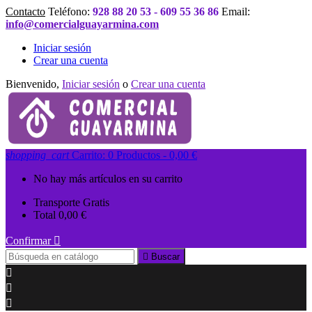
Contacto
Teléfono:
928 88 20 53 - 609 55 36 86
Email:
info@comercialguayarmina.com
Iniciar sesión
Crear una cuenta
Bienvenido,
Iniciar sesión
o
Crear una cuenta
shopping_cart
Carrito:
0
Productos - 0,00 €
No hay más artículos en su carrito
Transporte
Gratis
Total
0,00 €
Confirmar


Buscar


