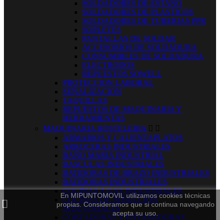
SOLDADORES DE ESTAÑO
SOLDADORES DE PLASTICOS
SOLDADORES DE TUBERIAS PPR
SOPLETES
PANTALLAS DE SOLDAR
ACCESORIOS DE SOLDADURA
CONSUMIBLES DE SOLDADURA
ELECTRODOS
REPUESTOS SOWELL
PROTECCION LABORAL
SEÑALIZACION
TAQUILLAS
REPUESTOS DE MAQUINARIA Y
HERRAMIENTAS
MAQUINARIA HOSTELERIA


ARMARIOS Y CALIENTAPLATOS
ARROCERAS INDUSTRIALES
BAÑO MARIA INDUSTRIAL
BASCULAS INDUSTRIALES
BATIDORAS DE BRAZO INDUSTRIALES
BATIDORAS INDUSTRIALES
COCINAS A GAS INDUSTRIALES
En MIPUNTOMOVIL utilizamos cookies técnicas
COCINAS DE INDUCCION
propias. Consideramos que si continua navegando
INDUSTRIALES
acepta su uso.
CORTADORAS Y ENVASADORAS