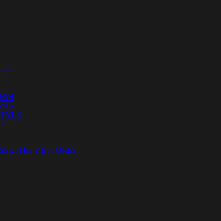
IC
ION
 VAN
STYLE
ECO
SSETTES Y ESTORES