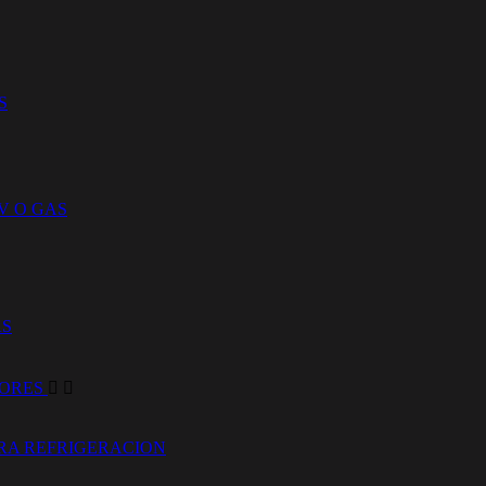
S
V O GAS
AS
DORES


RA REFRIGERACION