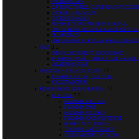
BARBACOAS
EXTRACTORES, CAMPANAS Y CHIM
HORNILLOS A GAS
HORNOS A GAS
MENAJE Y UTENSILIOS COCINA
PAELLEROS FOGONE SARTENES Y 
PLANCHAS
REPUESTOS COCINAS, FREGADERO
GAS


REGULADORES Y SEGURIDAD
TOMAS CONECTORES Y ACCESORIO
ALARMAS GAS
TERMOS Y CALEFACCION


TERMOS A GAS, 12V, 220V
CALEFACCION
EQUIPAMIENTO EXTERIOR.


TOLDOS


FIAMMA F45 / F40
FIAMMA F80S
FIAMMA F35 PRO
FIAMMA CARAVASTORE
DOMETIC Y TRULE
TOLDOS LATERALES
CERRAMIENTO TOLDO