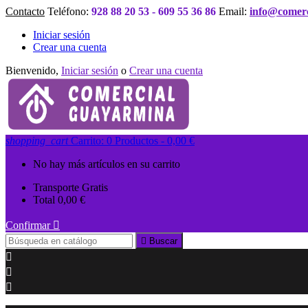
Contacto
Teléfono:
928 88 20 53 - 609 55 36 86
Email:
info@comer
Iniciar sesión
Crear una cuenta
Bienvenido,
Iniciar sesión
o
Crear una cuenta
shopping_cart
Carrito:
0
Productos - 0,00 €
No hay más artículos en su carrito
Transporte
Gratis
Total
0,00 €
Confirmar


Buscar


