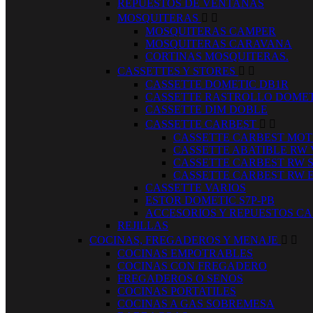
REPUESTOS DE VENTANAS
MOSQUITERAS


MOSQUITERAS CAMPER
MOSQUITERAS CARAVANA
CORTINAS MOSQUITERAS.
CASSETTES Y STORES


CASSETTE DOMETIC DB1R
CASSETTE RASTROLLO DOMET
CASSETTE DIM DOBLE
CASSETTE CARBEST


CASSETTE CARBEST MOT
CASSETTE ABATIBLE RW
CASSETTE CARBEST RW 
CASSETTE CARBEST RW 
CASSETTE VARIOS
ESTOR DOMETIC S7P-PB
ACCESORIOS Y REPUESTOS CA
REJILLAS
COCINAS, FREGADEROS Y MENAJE


COCINAS EMPOTRABLES
COCINAS CON FREGADERO
FREGADEROS O SENOS
COCINAS PORTATILES
COCINAS A GAS SOBREMESA