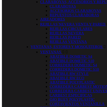
CLARABOYAS, ACCESORIOS Y REP
CLARABOYAS
ACCESORIOS CLARABOYAS
REPUESTOS CLARABORAS
AIREADORES
REJILLAS´NEVERA VENTA Y PARED
REJILLAS CIRCULARES
REJILLAS NEVERA
REJILLAS PARED
REJILLAS VENTANA
VENTANAS, ESTORES Y MOSQUITEROS

VENTANAS


ABATIBLE DOMETIC S4
ABATIBLE DOMETIC S10
CORREDERA DOMETIC S4
CORREDERA DOMETIC S10
ABATIBLE RW STYLE
ABATIBLE RW ECO
ABATIBLE POLYPLASTIC
CORREDERA CARBEST MOTIO
CORREDERA CARBEST UNIVE
CARBEST ESPECIFICAS
OJO BUEY POLYPLASTIC
CORTAVIENTOS VENTANILLA