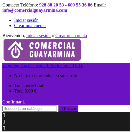
Contacto
Teléfono:
928 88 20 53 - 609 55 36 86
Email:
info@comercialguayarmina.com
Iniciar sesión
Crear una cuenta
Bienvenido,
Iniciar sesión
o
Crear una cuenta
shopping_cart
Carrito:
0
Productos - 0,00 €
No hay más artículos en su carrito
Transporte
Gratis
Total
0,00 €
Confirmar


Buscar


