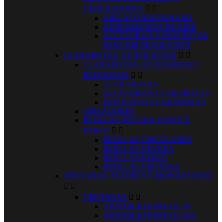
GENERADORES


AIRE ACONDICIONADO
GENERADORES DE AIRE
ACCESORIOS Y REPUESTOS
PARA REFRIGERACION
CLARABOYAS, VENTILACION


CLARABOYAS, ACCESORIOS Y
REPUESTOS


CLARABOYAS
ACCESORIOS CLARABOYAS
REPUESTOS CLARABORAS
AIREADORES
REJILLAS´NEVERA VENTA Y
PARED


REJILLAS CIRCULARES
REJILLAS NEVERA
REJILLAS PARED
REJILLAS VENTANA
VENTANAS, ESTORES Y MOSQUITEROS


VENTANAS


ABATIBLE DOMETIC S4
ABATIBLE DOMETIC S10