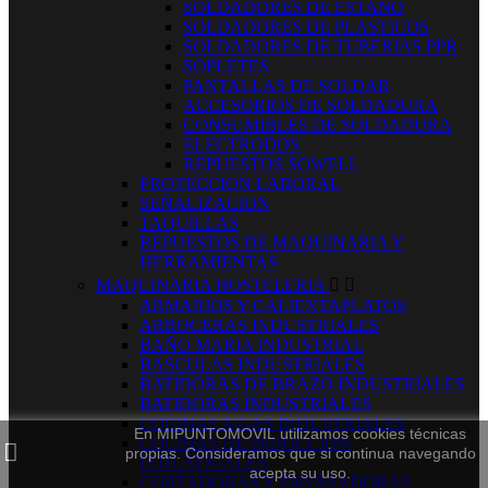
SOLDADORES DE ESTAÑO
SOLDADORES DE PLASTICOS
SOLDADORES DE TUBERIAS PPR
SOPLETES
PANTALLAS DE SOLDAR
ACCESORIOS DE SOLDADURA
CONSUMIBLES DE SOLDADURA
ELECTRODOS
REPUESTOS SOWELL
PROTECCION LABORAL
SEÑALIZACION
TAQUILLAS
REPUESTOS DE MAQUINARIA Y
HERRAMIENTAS
MAQUINARIA HOSTELERIA


ARMARIOS Y CALIENTAPLATOS
ARROCERAS INDUSTRIALES
BAÑO MARIA INDUSTRIAL
BASCULAS INDUSTRIALES
BATIDORAS DE BRAZO INDUSTRIALES
BATIDORAS INDUSTRIALES
COCINAS A GAS INDUSTRIALES
En MIPUNTOMOVIL utilizamos cookies técnicas
COCINAS DE INDUCCION
propias. Consideramos que si continua navegando
INDUSTRIALES
acepta su uso.
CORTADORAS Y ENVASADORAS