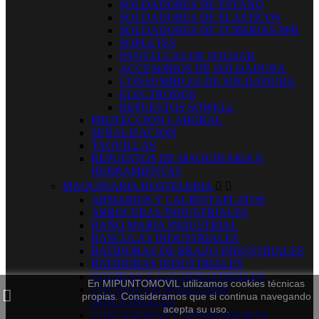
SOLDADORES DE ESTAÑO
SOLDADORES DE PLASTICOS
SOLDADORES DE TUBERIAS PPR
SOPLETES
PANTALLAS DE SOLDAR
ACCESORIOS DE SOLDADURA
CONSUMIBLES DE SOLDADURA
ELECTRODOS
REPUESTOS SOWELL
PROTECCION LABORAL
SEÑALIZACION
TAQUILLAS
REPUESTOS DE MAQUINARIA Y
HERRAMIENTAS
MAQUINARIA HOSTELERIA


ARMARIOS Y CALIENTAPLATOS
ARROCERAS INDUSTRIALES
BAÑO MARIA INDUSTRIAL
BASCULAS INDUSTRIALES
BATIDORAS DE BRAZO INDUSTRIALES
BATIDORAS INDUSTRIALES
COCINAS A GAS INDUSTRIALES
En MIPUNTOMOVIL utilizamos cookies técnicas
COCINAS DE INDUCCION
propias. Consideramos que si continua navegando
INDUSTRIALES
acepta su uso.
CORTADORAS Y ENVASADORAS