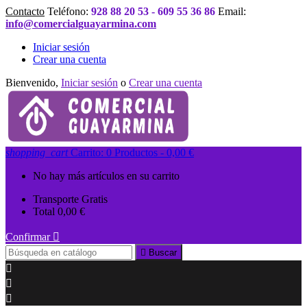
Contacto
Teléfono:
928 88 20 53 - 609 55 36 86
Email:
info@comercialguayarmina.com
Iniciar sesión
Crear una cuenta
Bienvenido,
Iniciar sesión
o
Crear una cuenta
shopping_cart
Carrito:
0
Productos - 0,00 €
No hay más artículos en su carrito
Transporte
Gratis
Total
0,00 €
Confirmar


Buscar


