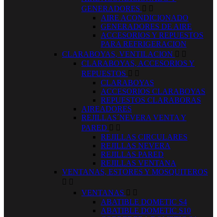
GENERADORES


AIRE ACONDICIONADO
GENERADORES DE AIRE
ACCESORIOS Y REPUESTOS
PARA REFRIGERACION
CLARABOYAS, VENTILACION


CLARABOYAS, ACCESORIOS Y
REPUESTOS


CLARABOYAS
ACCESORIOS CLARABOYAS
REPUESTOS CLARABORAS
AIREADORES
REJILLAS´NEVERA VENTA Y
PARED


REJILLAS CIRCULARES
REJILLAS NEVERA
REJILLAS PARED
REJILLAS VENTANA
VENTANAS, ESTORES Y MOSQUITEROS


VENTANAS


ABATIBLE DOMETIC S4
ABATIBLE DOMETIC S10