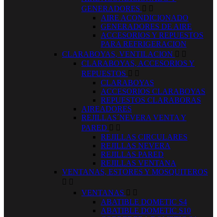
GENERADORES


AIRE ACONDICIONADO
GENERADORES DE AIRE
ACCESORIOS Y REPUESTOS
PARA REFRIGERACION
CLARABOYAS, VENTILACION


CLARABOYAS, ACCESORIOS Y
REPUESTOS


CLARABOYAS
ACCESORIOS CLARABOYAS
REPUESTOS CLARABORAS
AIREADORES
REJILLAS´NEVERA VENTA Y
PARED


REJILLAS CIRCULARES
REJILLAS NEVERA
REJILLAS PARED
REJILLAS VENTANA
VENTANAS, ESTORES Y MOSQUITEROS


VENTANAS


ABATIBLE DOMETIC S4
ABATIBLE DOMETIC S10