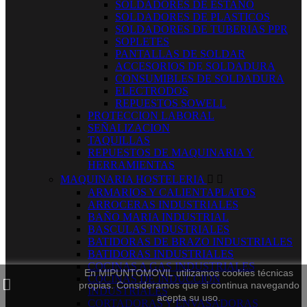
SOLDADORES DE ESTAÑO
SOLDADORES DE PLASTICOS
SOLDADORES DE TUBERIAS PPR
SOPLETES
PANTALLAS DE SOLDAR
ACCESORIOS DE SOLDADURA
CONSUMIBLES DE SOLDADURA
ELECTRODOS
REPUESTOS SOWELL
PROTECCION LABORAL
SEÑALIZACION
TAQUILLAS
REPUESTOS DE MAQUINARIA Y
HERRAMIENTAS
MAQUINARIA HOSTELERIA


ARMARIOS Y CALIENTAPLATOS
ARROCERAS INDUSTRIALES
BAÑO MARIA INDUSTRIAL
BASCULAS INDUSTRIALES
BATIDORAS DE BRAZO INDUSTRIALES
BATIDORAS INDUSTRIALES
COCINAS A GAS INDUSTRIALES
En MIPUNTOMOVIL utilizamos cookies técnicas
COCINAS DE INDUCCION
propias. Consideramos que si continua navegando
INDUSTRIALES
acepta su uso.
CORTADORAS Y ENVASADORAS