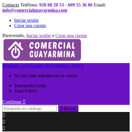
Contacto
Teléfono:
928 88 20 53 - 609 55 36 86
Email:
info@comercialguayarmina.com
Iniciar sesión
Crear una cuenta
Bienvenido,
Iniciar sesión
o
Crear una cuenta
shopping_cart
Carrito:
0
Productos - 0,00 €
No hay más artículos en su carrito
Transporte
Gratis
Total
0,00 €
Confirmar


Buscar


