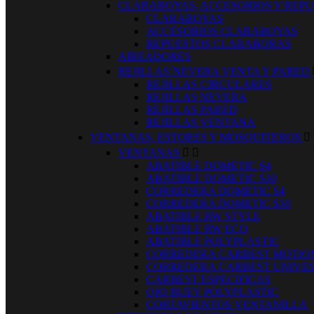
CLARABOYAS, ACCESORIOS Y REP
CLARABOYAS
ACCESORIOS CLARABOYAS
REPUESTOS CLARABORAS
AIREADORES
REJILLAS´NEVERA VENTA Y PARED
REJILLAS CIRCULARES
REJILLAS NEVERA
REJILLAS PARED
REJILLAS VENTANA
VENTANAS, ESTORES Y MOSQUITEROS

VENTANAS


ABATIBLE DOMETIC S4
ABATIBLE DOMETIC S10
CORREDERA DOMETIC S4
CORREDERA DOMETIC S10
ABATIBLE RW STYLE
ABATIBLE RW ECO
ABATIBLE POLYPLASTIC
CORREDERA CARBEST MOTIO
CORREDERA CARBEST UNIVE
CARBEST ESPECIFICAS
OJO BUEY POLYPLASTIC
CORTAVIENTOS VENTANILLA