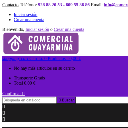
Contacto
Teléfono:
928 88 20 53 - 609 55 36 86
Email:
info@comer
Iniciar sesión
Crear una cuenta
Bienvenido,
Iniciar sesión
o
Crear una cuenta
shopping_cart
Carrito:
0
Productos - 0,00 €
No hay más artículos en su carrito
Transporte
Gratis
Total
0,00 €
Confirmar


Buscar


