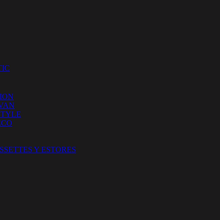
IC
ION
 VAN
STYLE
ECO
SSETTES Y ESTORES