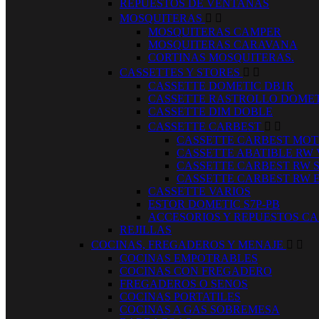
REPUESTOS DE VENTANAS
MOSQUITERAS


MOSQUITERAS CAMPER
MOSQUITERAS CARAVANA
CORTINAS MOSQUITERAS.
CASSETTES Y STORES


CASSETTE DOMETIC DB1R
CASSETTE RASTROLLO DOMET
CASSETTE DIM DOBLE
CASSETTE CARBEST


CASSETTE CARBEST MOT
CASSETTE ABATIBLE RW
CASSETTE CARBEST RW 
CASSETTE CARBEST RW 
CASSETTE VARIOS
ESTOR DOMETIC S7P-PB
ACCESORIOS Y REPUESTOS CA
REJILLAS
COCINAS, FREGADEROS Y MENAJE


COCINAS EMPOTRABLES
COCINAS CON FREGADERO
FREGADEROS O SENOS
COCINAS PORTATILES
COCINAS A GAS SOBREMESA