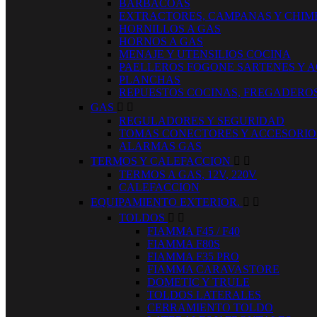
BARBACOAS
EXTRACTORES, CAMPANAS Y CHIM
HORNILLOS A GAS
HORNOS A GAS
MENAJE Y UTENSILIOS COCINA
PAELLEROS FOGONE SARTENES Y 
PLANCHAS
REPUESTOS COCINAS, FREGADERO
GAS


REGULADORES Y SEGURIDAD
TOMAS CONECTORES Y ACCESORIO
ALARMAS GAS
TERMOS Y CALEFACCION


TERMOS A GAS, 12V, 220V
CALEFACCION
EQUIPAMIENTO EXTERIOR.


TOLDOS


FIAMMA F45 / F40
FIAMMA F80S
FIAMMA F35 PRO
FIAMMA CARAVASTORE
DOMETIC Y TRULE
TOLDOS LATERALES
CERRAMIENTO TOLDO