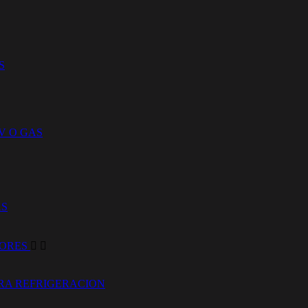
S
V O GAS
AS
DORES


RA REFRIGERACION