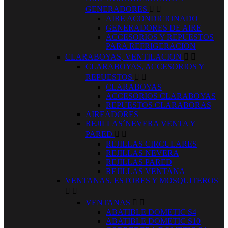
GENERADORES


AIRE ACONDICIONADO
GENERADORES DE AIRE
ACCESORIOS Y REPUESTOS
PARA REFRIGERACION
CLARABOYAS, VENTILACION


CLARABOYAS, ACCESORIOS Y
REPUESTOS


CLARABOYAS
ACCESORIOS CLARABOYAS
REPUESTOS CLARABORAS
AIREADORES
REJILLAS´NEVERA VENTA Y
PARED


REJILLAS CIRCULARES
REJILLAS NEVERA
REJILLAS PARED
REJILLAS VENTANA
VENTANAS, ESTORES Y MOSQUITEROS


VENTANAS


ABATIBLE DOMETIC S4
ABATIBLE DOMETIC S10