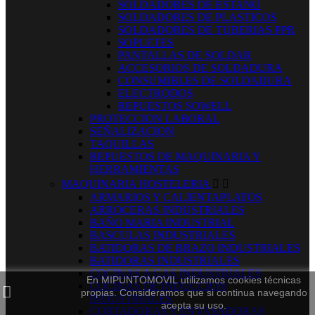
SOLDADORES DE ESTAÑO
SOLDADORES DE PLASTICOS
SOLDADORES DE TUBERIAS PPR
SOPLETES
PANTALLAS DE SOLDAR
ACCESORIOS DE SOLDADURA
CONSUMIBLES DE SOLDADURA
ELECTRODOS
REPUESTOS SOWELL
PROTECCION LABORAL
SEÑALIZACION
TAQUILLAS
REPUESTOS DE MAQUINARIA Y
HERRAMIENTAS
MAQUINARIA HOSTELERIA


ARMARIOS Y CALIENTAPLATOS
ARROCERAS INDUSTRIALES
BAÑO MARIA INDUSTRIAL
BASCULAS INDUSTRIALES
BATIDORAS DE BRAZO INDUSTRIALES
BATIDORAS INDUSTRIALES
COCINAS A GAS INDUSTRIALES
En MIPUNTOMOVIL utilizamos cookies técnicas
COCINAS DE INDUCCION
propias. Consideramos que si continua navegando
INDUSTRIALES
acepta su uso.
CORTADORAS Y ENVASADORAS