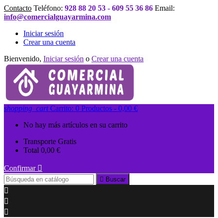
Contacto
Teléfono:
928 88 20 53 - 609 55 36 86
Email:
info@comercialguayarmina.com
Iniciar sesión
Crear una cuenta
Bienvenido,
Iniciar sesión
o
Crear una cuenta
shopping_cart
Carrito:
0
Productos - 0,00 €
No hay más artículos en su carrito
Transporte
Gratis
Total
0,00 €
Confirmar


Buscar


