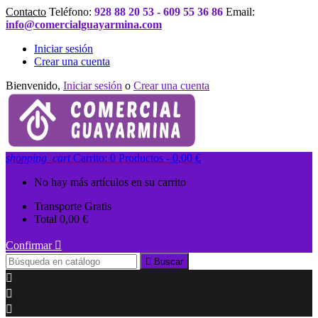
Contacto
Teléfono:
928 88 20 53 - 609 55 36 86
Email:
info@comercialguayarmina.com
Iniciar sesión
Crear una cuenta
Bienvenido,
Iniciar sesión
o
Crear una cuenta
shopping_cart
Carrito:
0
Productos - 0,00 €
No hay más artículos en su carrito
Transporte
Gratis
Total
0,00 €
Confirmar


Buscar


