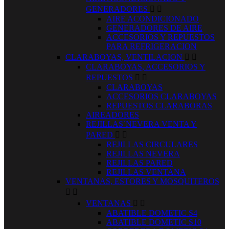
GENERADORES


AIRE ACONDICIONADO
GENERADORES DE AIRE
ACCESORIOS Y REPUESTOS
PARA REFRIGERACION
CLARABOYAS, VENTILACION


CLARABOYAS, ACCESORIOS Y
REPUESTOS


CLARABOYAS
ACCESORIOS CLARABOYAS
REPUESTOS CLARABORAS
AIREADORES
REJILLAS´NEVERA VENTA Y
PARED


REJILLAS CIRCULARES
REJILLAS NEVERA
REJILLAS PARED
REJILLAS VENTANA
VENTANAS, ESTORES Y MOSQUITEROS


VENTANAS


ABATIBLE DOMETIC S4
ABATIBLE DOMETIC S10