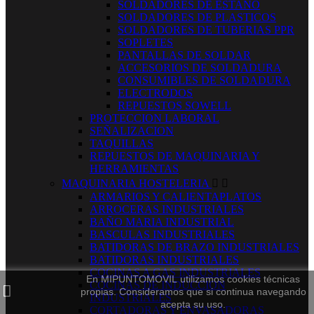
SOLDADORES DE ESTAÑO
SOLDADORES DE PLASTICOS
SOLDADORES DE TUBERIAS PPR
SOPLETES
PANTALLAS DE SOLDAR
ACCESORIOS DE SOLDADURA
CONSUMIBLES DE SOLDADURA
ELECTRODOS
REPUESTOS SOWELL
PROTECCION LABORAL
SEÑALIZACION
TAQUILLAS
REPUESTOS DE MAQUINARIA Y
HERRAMIENTAS
MAQUINARIA HOSTELERIA


ARMARIOS Y CALIENTAPLATOS
ARROCERAS INDUSTRIALES
BAÑO MARIA INDUSTRIAL
BASCULAS INDUSTRIALES
BATIDORAS DE BRAZO INDUSTRIALES
BATIDORAS INDUSTRIALES
COCINAS A GAS INDUSTRIALES
En MIPUNTOMOVIL utilizamos cookies técnicas
COCINAS DE INDUCCION
propias. Consideramos que si continua navegando
INDUSTRIALES
acepta su uso.
CORTADORAS Y ENVASADORAS