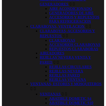
GENERADORES


AIRE ACONDICIONADO
GENERADORES DE AIRE
ACCESORIOS Y REPUESTOS
PARA REFRIGERACION
CLARABOYAS, VENTILACION


CLARABOYAS, ACCESORIOS Y
REPUESTOS


CLARABOYAS
ACCESORIOS CLARABOYAS
REPUESTOS CLARABORAS
AIREADORES
REJILLAS´NEVERA VENTA Y
PARED


REJILLAS CIRCULARES
REJILLAS NEVERA
REJILLAS PARED
REJILLAS VENTANA
VENTANAS, ESTORES Y MOSQUITEROS


VENTANAS


ABATIBLE DOMETIC S4
ABATIBLE DOMETIC S10