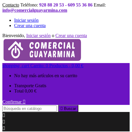
Contacto
Teléfono:
928 88 20 53 - 609 55 36 86
Email:
info@comercialguayarmina.com
Iniciar sesión
Crear una cuenta
Bienvenido,
Iniciar sesión
o
Crear una cuenta
shopping_cart
Carrito:
0
Productos - 0,00 €
No hay más artículos en su carrito
Transporte
Gratis
Total
0,00 €
Confirmar


Buscar


