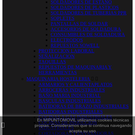
SOLDADORES DE ESTAÑO
SOLDADORES DE PLASTICOS
SOLDADORES DE TUBERIAS PPR
SOPLETES
PANTALLAS DE SOLDAR
ACCESORIOS DE SOLDADURA
CONSUMIBLES DE SOLDADURA
ELECTRODOS
REPUESTOS SOWELL
PROTECCION LABORAL
SEÑALIZACION
TAQUILLAS
REPUESTOS DE MAQUINARIA Y
HERRAMIENTAS
MAQUINARIA HOSTELERIA


ARMARIOS Y CALIENTAPLATOS
ARROCERAS INDUSTRIALES
BAÑO MARIA INDUSTRIAL
BASCULAS INDUSTRIALES
BATIDORAS DE BRAZO INDUSTRIALES
BATIDORAS INDUSTRIALES
COCINAS A GAS INDUSTRIALES
En MIPUNTOMOVIL utilizamos cookies técnicas
COCINAS DE INDUCCION
propias. Consideramos que si continua navegando
INDUSTRIALES
acepta su uso.
CORTADORAS Y ENVASADORAS