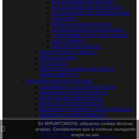
SOLDADORES DE ESTAÑO
SOLDADORES DE PLASTICOS
SOLDADORES DE TUBERIAS PPR
SOPLETES
PANTALLAS DE SOLDAR
ACCESORIOS DE SOLDADURA
CONSUMIBLES DE SOLDADURA
ELECTRODOS
REPUESTOS SOWELL
PROTECCION LABORAL
SEÑALIZACION
TAQUILLAS
REPUESTOS DE MAQUINARIA Y
HERRAMIENTAS
MAQUINARIA HOSTELERIA


ARMARIOS Y CALIENTAPLATOS
ARROCERAS INDUSTRIALES
BAÑO MARIA INDUSTRIAL
BASCULAS INDUSTRIALES
BATIDORAS DE BRAZO INDUSTRIALES
BATIDORAS INDUSTRIALES
COCINAS A GAS INDUSTRIALES
En MIPUNTOMOVIL utilizamos cookies técnicas
COCINAS DE INDUCCION
propias. Consideramos que si continua navegando
INDUSTRIALES
acepta su uso.
CORTADORAS Y ENVASADORAS