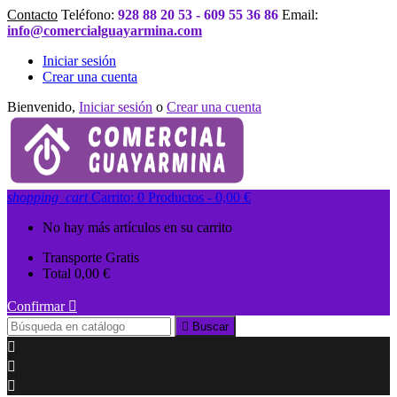
Contacto
Teléfono:
928 88 20 53 - 609 55 36 86
Email:
info@comercialguayarmina.com
Iniciar sesión
Crear una cuenta
Bienvenido,
Iniciar sesión
o
Crear una cuenta
shopping_cart
Carrito:
0
Productos - 0,00 €
No hay más artículos en su carrito
Transporte
Gratis
Total
0,00 €
Confirmar


Buscar


