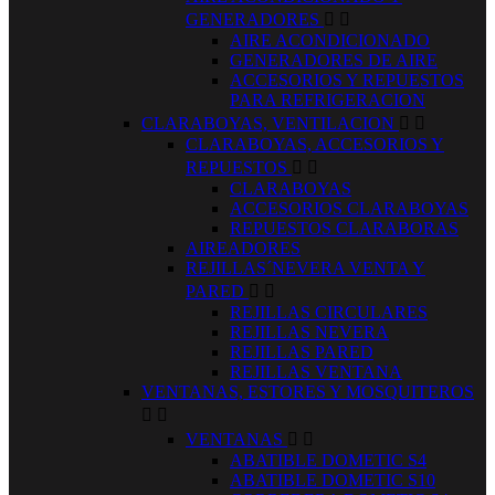
GENERADORES


AIRE ACONDICIONADO
GENERADORES DE AIRE
ACCESORIOS Y REPUESTOS
PARA REFRIGERACION
CLARABOYAS, VENTILACION


CLARABOYAS, ACCESORIOS Y
REPUESTOS


CLARABOYAS
ACCESORIOS CLARABOYAS
REPUESTOS CLARABORAS
AIREADORES
REJILLAS´NEVERA VENTA Y
PARED


REJILLAS CIRCULARES
REJILLAS NEVERA
REJILLAS PARED
REJILLAS VENTANA
VENTANAS, ESTORES Y MOSQUITEROS


VENTANAS


ABATIBLE DOMETIC S4
ABATIBLE DOMETIC S10