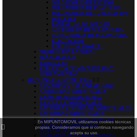
SOLDADORES DE ESTAÑO
SOLDADORES DE PLASTICOS
SOLDADORES DE TUBERIAS PPR
SOPLETES
PANTALLAS DE SOLDAR
ACCESORIOS DE SOLDADURA
CONSUMIBLES DE SOLDADURA
ELECTRODOS
REPUESTOS SOWELL
PROTECCION LABORAL
SEÑALIZACION
TAQUILLAS
REPUESTOS DE MAQUINARIA Y
HERRAMIENTAS
MAQUINARIA HOSTELERIA


ARMARIOS Y CALIENTAPLATOS
ARROCERAS INDUSTRIALES
BAÑO MARIA INDUSTRIAL
BASCULAS INDUSTRIALES
BATIDORAS DE BRAZO INDUSTRIALES
BATIDORAS INDUSTRIALES
COCINAS A GAS INDUSTRIALES
En MIPUNTOMOVIL utilizamos cookies técnicas
COCINAS DE INDUCCION
propias. Consideramos que si continua navegando
INDUSTRIALES
acepta su uso.
CORTADORAS Y ENVASADORAS