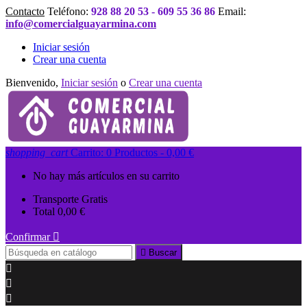
Contacto
Teléfono:
928 88 20 53 - 609 55 36 86
Email:
info@comercialguayarmina.com
Iniciar sesión
Crear una cuenta
Bienvenido,
Iniciar sesión
o
Crear una cuenta
shopping_cart
Carrito:
0
Productos - 0,00 €
No hay más artículos en su carrito
Transporte
Gratis
Total
0,00 €
Confirmar


Buscar


