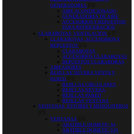
GENERADORES


AIRE ACONDICIONADO
GENERADORES DE AIRE
ACCESORIOS Y REPUESTOS
PARA REFRIGERACION
CLARABOYAS, VENTILACION


CLARABOYAS, ACCESORIOS Y
REPUESTOS


CLARABOYAS
ACCESORIOS CLARABOYAS
REPUESTOS CLARABORAS
AIREADORES
REJILLAS´NEVERA VENTA Y
PARED


REJILLAS CIRCULARES
REJILLAS NEVERA
REJILLAS PARED
REJILLAS VENTANA
VENTANAS, ESTORES Y MOSQUITEROS


VENTANAS


ABATIBLE DOMETIC S4
ABATIBLE DOMETIC S10