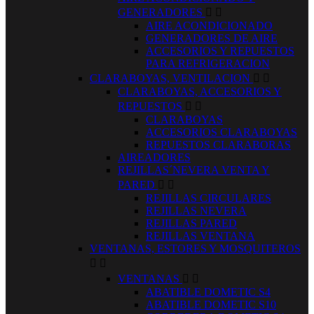
GENERADORES


AIRE ACONDICIONADO
GENERADORES DE AIRE
ACCESORIOS Y REPUESTOS
PARA REFRIGERACION
CLARABOYAS, VENTILACION


CLARABOYAS, ACCESORIOS Y
REPUESTOS


CLARABOYAS
ACCESORIOS CLARABOYAS
REPUESTOS CLARABORAS
AIREADORES
REJILLAS´NEVERA VENTA Y
PARED


REJILLAS CIRCULARES
REJILLAS NEVERA
REJILLAS PARED
REJILLAS VENTANA
VENTANAS, ESTORES Y MOSQUITEROS


VENTANAS


ABATIBLE DOMETIC S4
ABATIBLE DOMETIC S10