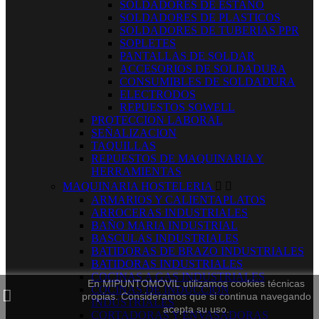
SOLDADORES DE ESTAÑO
SOLDADORES DE PLASTICOS
SOLDADORES DE TUBERIAS PPR
SOPLETES
PANTALLAS DE SOLDAR
ACCESORIOS DE SOLDADURA
CONSUMIBLES DE SOLDADURA
ELECTRODOS
REPUESTOS SOWELL
PROTECCION LABORAL
SEÑALIZACION
TAQUILLAS
REPUESTOS DE MAQUINARIA Y
HERRAMIENTAS
MAQUINARIA HOSTELERIA


ARMARIOS Y CALIENTAPLATOS
ARROCERAS INDUSTRIALES
BAÑO MARIA INDUSTRIAL
BASCULAS INDUSTRIALES
BATIDORAS DE BRAZO INDUSTRIALES
BATIDORAS INDUSTRIALES
COCINAS A GAS INDUSTRIALES
En MIPUNTOMOVIL utilizamos cookies técnicas
COCINAS DE INDUCCION
propias. Consideramos que si continua navegando
INDUSTRIALES
acepta su uso.
CORTADORAS Y ENVASADORAS