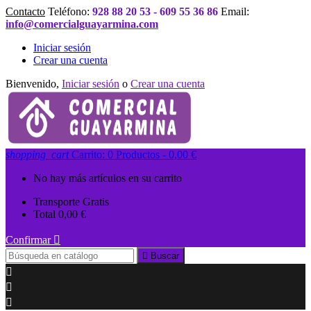
Contacto
Teléfono:
928 88 20 53 - 609 55 36 86
Email:
info@comercialguayarmina.com
Iniciar sesión
Crear una cuenta
Bienvenido,
Iniciar sesión
o
Crear una cuenta
shopping_cart
Carrito:
0
Productos - 0,00 €
No hay más artículos en su carrito
Transporte
Gratis
Total
0,00 €
Confirmar


Buscar


