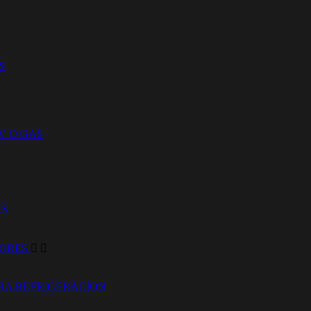
S
V O GAS
AS
DORES


RA REFRIGERACION