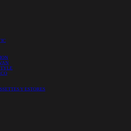
IC
ION
 VAN
STYLE
ECO
SSETTES Y ESTORES