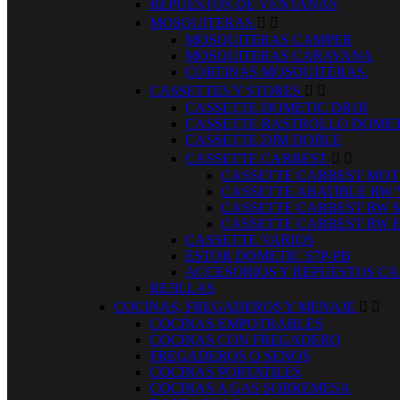
REPUESTOS DE VENTANAS
MOSQUITERAS


MOSQUITERAS CAMPER
MOSQUITERAS CARAVANA
CORTINAS MOSQUITERAS.
CASSETTES Y STORES


CASSETTE DOMETIC DB1R
CASSETTE RASTROLLO DOMET
CASSETTE DIM DOBLE
CASSETTE CARBEST


CASSETTE CARBEST MOT
CASSETTE ABATIBLE RW
CASSETTE CARBEST RW 
CASSETTE CARBEST RW 
CASSETTE VARIOS
ESTOR DOMETIC S7P-PB
ACCESORIOS Y REPUESTOS CA
REJILLAS
COCINAS, FREGADEROS Y MENAJE


COCINAS EMPOTRABLES
COCINAS CON FREGADERO
FREGADEROS O SENOS
COCINAS PORTATILES
COCINAS A GAS SOBREMESA