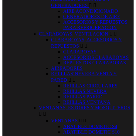
GENERADORES


AIRE ACONDICIONADO
GENERADORES DE AIRE
ACCESORIOS Y REPUESTOS
PARA REFRIGERACION
CLARABOYAS, VENTILACION


CLARABOYAS, ACCESORIOS Y
REPUESTOS


CLARABOYAS
ACCESORIOS CLARABOYAS
REPUESTOS CLARABORAS
AIREADORES
REJILLAS´NEVERA VENTA Y
PARED


REJILLAS CIRCULARES
REJILLAS NEVERA
REJILLAS PARED
REJILLAS VENTANA
VENTANAS, ESTORES Y MOSQUITEROS


VENTANAS


ABATIBLE DOMETIC S4
ABATIBLE DOMETIC S10