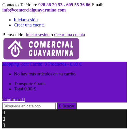
Contacto
Teléfono:
928 88 20 53 - 609 55 36 86
Email:
info@comercialguayarmina.com
Iniciar sesión
Crear una cuenta
Bienvenido,
Iniciar sesión
o
Crear una cuenta
shopping_cart
Carrito:
0
Productos - 0,00 €
No hay más artículos en su carrito
Transporte
Gratis
Total
0,00 €
Confirmar


Buscar


