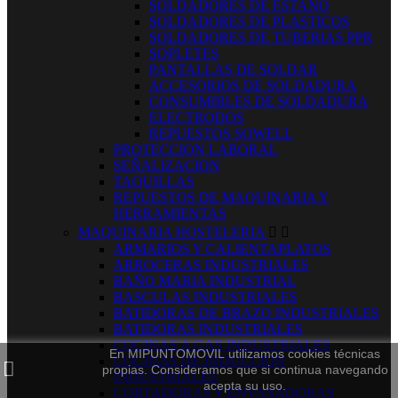
SOLDADORES DE ESTAÑO
SOLDADORES DE PLASTICOS
SOLDADORES DE TUBERIAS PPR
SOPLETES
PANTALLAS DE SOLDAR
ACCESORIOS DE SOLDADURA
CONSUMIBLES DE SOLDADURA
ELECTRODOS
REPUESTOS SOWELL
PROTECCION LABORAL
SEÑALIZACION
TAQUILLAS
REPUESTOS DE MAQUINARIA Y
HERRAMIENTAS
MAQUINARIA HOSTELERIA


ARMARIOS Y CALIENTAPLATOS
ARROCERAS INDUSTRIALES
BAÑO MARIA INDUSTRIAL
BASCULAS INDUSTRIALES
BATIDORAS DE BRAZO INDUSTRIALES
BATIDORAS INDUSTRIALES
COCINAS A GAS INDUSTRIALES
En MIPUNTOMOVIL utilizamos cookies técnicas
COCINAS DE INDUCCION
propias. Consideramos que si continua navegando
INDUSTRIALES
acepta su uso.
CORTADORAS Y ENVASADORAS