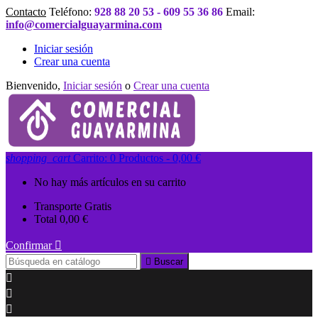
Contacto
Teléfono:
928 88 20 53 - 609 55 36 86
Email:
info@comercialguayarmina.com
Iniciar sesión
Crear una cuenta
Bienvenido,
Iniciar sesión
o
Crear una cuenta
shopping_cart
Carrito:
0
Productos - 0,00 €
No hay más artículos en su carrito
Transporte
Gratis
Total
0,00 €
Confirmar


Buscar


