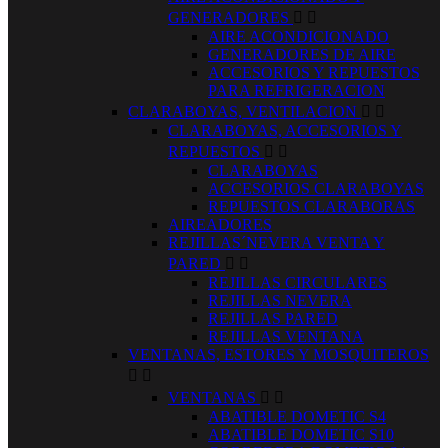
GENERADORES


AIRE ACONDICIONADO
GENERADORES DE AIRE
ACCESORIOS Y REPUESTOS
PARA REFRIGERACION
CLARABOYAS, VENTILACION


CLARABOYAS, ACCESORIOS Y
REPUESTOS


CLARABOYAS
ACCESORIOS CLARABOYAS
REPUESTOS CLARABORAS
AIREADORES
REJILLAS´NEVERA VENTA Y
PARED


REJILLAS CIRCULARES
REJILLAS NEVERA
REJILLAS PARED
REJILLAS VENTANA
VENTANAS, ESTORES Y MOSQUITEROS


VENTANAS


ABATIBLE DOMETIC S4
ABATIBLE DOMETIC S10