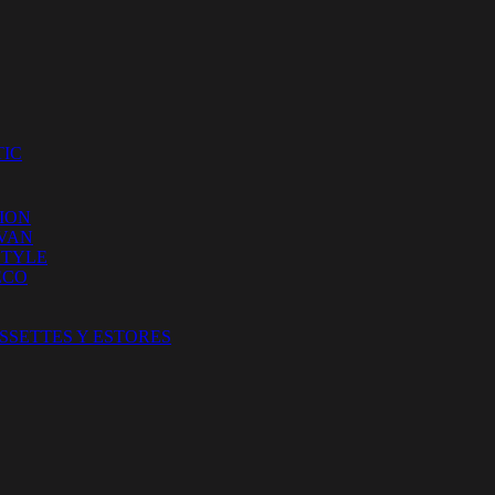
IC
ION
 VAN
STYLE
ECO
SSETTES Y ESTORES