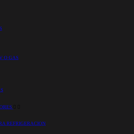
S
V O GAS
AS
DORES


RA REFRIGERACION