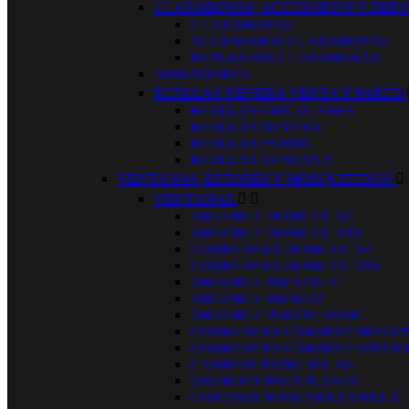
CLARABOYAS, ACCESORIOS Y REP
CLARABOYAS
ACCESORIOS CLARABOYAS
REPUESTOS CLARABORAS
AIREADORES
REJILLAS´NEVERA VENTA Y PARED
REJILLAS CIRCULARES
REJILLAS NEVERA
REJILLAS PARED
REJILLAS VENTANA
VENTANAS, ESTORES Y MOSQUITEROS

VENTANAS


ABATIBLE DOMETIC S4
ABATIBLE DOMETIC S10
CORREDERA DOMETIC S4
CORREDERA DOMETIC S10
ABATIBLE RW STYLE
ABATIBLE RW ECO
ABATIBLE POLYPLASTIC
CORREDERA CARBEST MOTIO
CORREDERA CARBEST UNIVE
CARBEST ESPECIFICAS
OJO BUEY POLYPLASTIC
CORTAVIENTOS VENTANILLA