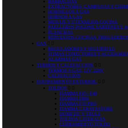
BARBACOAS
EXTRACTORES, CAMPANAS Y CHIM
HORNILLOS A GAS
HORNOS A GAS
MENAJE Y UTENSILIOS COCINA
PAELLEROS FOGONE SARTENES Y 
PLANCHAS
REPUESTOS COCINAS, FREGADERO
GAS


REGULADORES Y SEGURIDAD
TOMAS CONECTORES Y ACCESORIO
ALARMAS GAS
TERMOS Y CALEFACCION


TERMOS A GAS, 12V, 220V
CALEFACCION
EQUIPAMIENTO EXTERIOR.


TOLDOS


FIAMMA F45 / F40
FIAMMA F80S
FIAMMA F35 PRO
FIAMMA CARAVASTORE
DOMETIC Y TRULE
TOLDOS LATERALES
CERRAMIENTO TOLDO