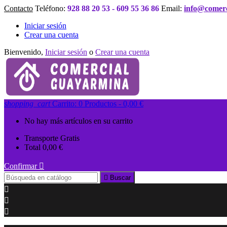
Contacto
Teléfono:
928 88 20 53 - 609 55 36 86
Email:
info@comer
Iniciar sesión
Crear una cuenta
Bienvenido,
Iniciar sesión
o
Crear una cuenta
shopping_cart
Carrito:
0
Productos - 0,00 €
No hay más artículos en su carrito
Transporte
Gratis
Total
0,00 €
Confirmar


Buscar


