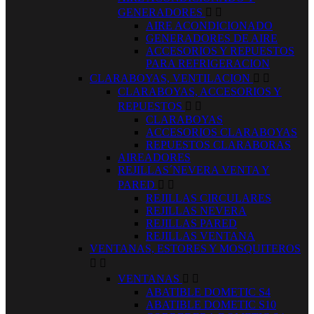
GENERADORES


AIRE ACONDICIONADO
GENERADORES DE AIRE
ACCESORIOS Y REPUESTOS
PARA REFRIGERACION
CLARABOYAS, VENTILACION


CLARABOYAS, ACCESORIOS Y
REPUESTOS


CLARABOYAS
ACCESORIOS CLARABOYAS
REPUESTOS CLARABORAS
AIREADORES
REJILLAS´NEVERA VENTA Y
PARED


REJILLAS CIRCULARES
REJILLAS NEVERA
REJILLAS PARED
REJILLAS VENTANA
VENTANAS, ESTORES Y MOSQUITEROS


VENTANAS


ABATIBLE DOMETIC S4
ABATIBLE DOMETIC S10