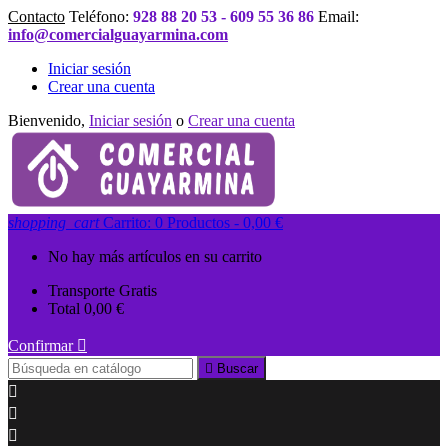
Contacto
Teléfono:
928 88 20 53 - 609 55 36 86
Email:
info@comercialguayarmina.com
Iniciar sesión
Crear una cuenta
Bienvenido,
Iniciar sesión
o
Crear una cuenta
shopping_cart
Carrito:
0
Productos - 0,00 €
No hay más artículos en su carrito
Transporte
Gratis
Total
0,00 €
Confirmar


Buscar


