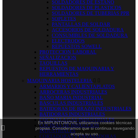
SOLDADORES DE ESTAÑO
SOLDADORES DE PLASTICOS
SOLDADORES DE TUBERIAS PPR
SOPLETES
PANTALLAS DE SOLDAR
ACCESORIOS DE SOLDADURA
CONSUMIBLES DE SOLDADURA
ELECTRODOS
REPUESTOS SOWELL
PROTECCION LABORAL
SEÑALIZACION
TAQUILLAS
REPUESTOS DE MAQUINARIA Y
HERRAMIENTAS
MAQUINARIA HOSTELERIA


ARMARIOS Y CALIENTAPLATOS
ARROCERAS INDUSTRIALES
BAÑO MARIA INDUSTRIAL
BASCULAS INDUSTRIALES
BATIDORAS DE BRAZO INDUSTRIALES
BATIDORAS INDUSTRIALES
COCINAS A GAS INDUSTRIALES
En MIPUNTOMOVIL utilizamos cookies técnicas
COCINAS DE INDUCCION
propias. Consideramos que si continua navegando
INDUSTRIALES
acepta su uso.
CORTADORAS Y ENVASADORAS