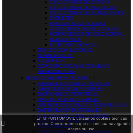
SOLDADORES DE ESTAÑO
SOLDADORES DE PLASTICOS
SOLDADORES DE TUBERIAS PPR
SOPLETES
PANTALLAS DE SOLDAR
ACCESORIOS DE SOLDADURA
CONSUMIBLES DE SOLDADURA
ELECTRODOS
REPUESTOS SOWELL
PROTECCION LABORAL
SEÑALIZACION
TAQUILLAS
REPUESTOS DE MAQUINARIA Y
HERRAMIENTAS
MAQUINARIA HOSTELERIA


ARMARIOS Y CALIENTAPLATOS
ARROCERAS INDUSTRIALES
BAÑO MARIA INDUSTRIAL
BASCULAS INDUSTRIALES
BATIDORAS DE BRAZO INDUSTRIALES
BATIDORAS INDUSTRIALES
COCINAS A GAS INDUSTRIALES
En MIPUNTOMOVIL utilizamos cookies técnicas
COCINAS DE INDUCCION
propias. Consideramos que si continua navegando
INDUSTRIALES
acepta su uso.
CORTADORAS Y ENVASADORAS