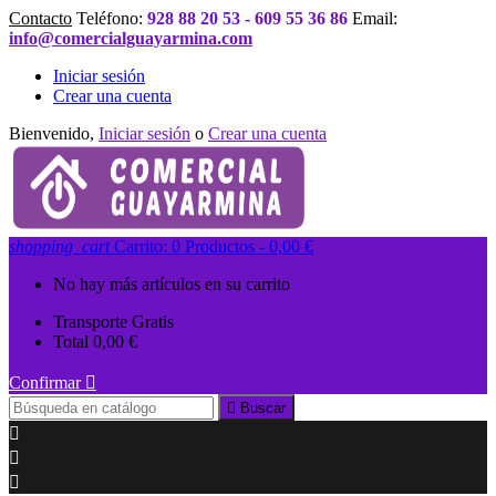
Contacto
Teléfono:
928 88 20 53 - 609 55 36 86
Email:
info@comercialguayarmina.com
Iniciar sesión
Crear una cuenta
Bienvenido,
Iniciar sesión
o
Crear una cuenta
shopping_cart
Carrito:
0
Productos - 0,00 €
No hay más artículos en su carrito
Transporte
Gratis
Total
0,00 €
Confirmar


Buscar


