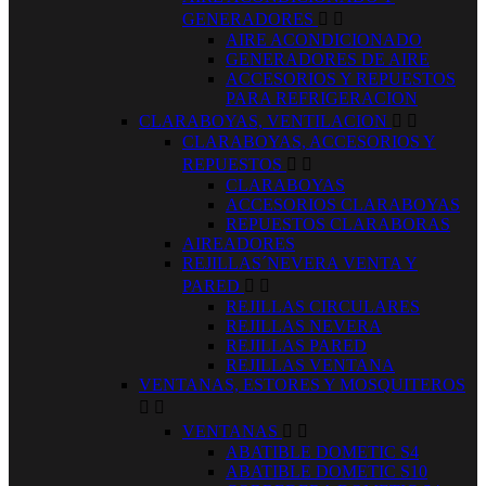
GENERADORES


AIRE ACONDICIONADO
GENERADORES DE AIRE
ACCESORIOS Y REPUESTOS
PARA REFRIGERACION
CLARABOYAS, VENTILACION


CLARABOYAS, ACCESORIOS Y
REPUESTOS


CLARABOYAS
ACCESORIOS CLARABOYAS
REPUESTOS CLARABORAS
AIREADORES
REJILLAS´NEVERA VENTA Y
PARED


REJILLAS CIRCULARES
REJILLAS NEVERA
REJILLAS PARED
REJILLAS VENTANA
VENTANAS, ESTORES Y MOSQUITEROS


VENTANAS


ABATIBLE DOMETIC S4
ABATIBLE DOMETIC S10