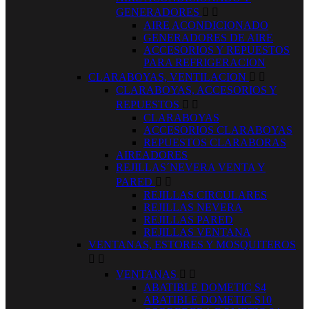
GENERADORES


AIRE ACONDICIONADO
GENERADORES DE AIRE
ACCESORIOS Y REPUESTOS
PARA REFRIGERACION
CLARABOYAS, VENTILACION


CLARABOYAS, ACCESORIOS Y
REPUESTOS


CLARABOYAS
ACCESORIOS CLARABOYAS
REPUESTOS CLARABORAS
AIREADORES
REJILLAS´NEVERA VENTA Y
PARED


REJILLAS CIRCULARES
REJILLAS NEVERA
REJILLAS PARED
REJILLAS VENTANA
VENTANAS, ESTORES Y MOSQUITEROS


VENTANAS


ABATIBLE DOMETIC S4
ABATIBLE DOMETIC S10