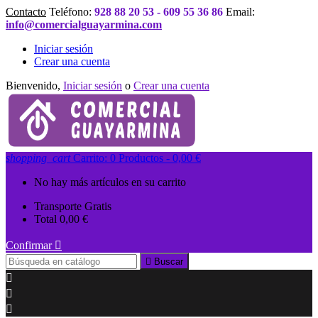
Contacto
Teléfono:
928 88 20 53 - 609 55 36 86
Email:
info@comercialguayarmina.com
Iniciar sesión
Crear una cuenta
Bienvenido,
Iniciar sesión
o
Crear una cuenta
shopping_cart
Carrito:
0
Productos - 0,00 €
No hay más artículos en su carrito
Transporte
Gratis
Total
0,00 €
Confirmar


Buscar


