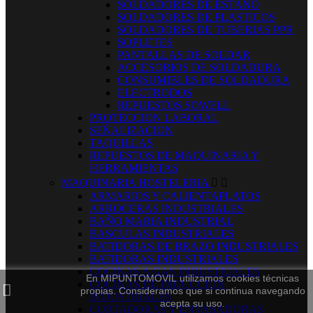
SOLDADORES DE ESTAÑO
SOLDADORES DE PLASTICOS
SOLDADORES DE TUBERIAS PPR
SOPLETES
PANTALLAS DE SOLDAR
ACCESORIOS DE SOLDADURA
CONSUMIBLES DE SOLDADURA
ELECTRODOS
REPUESTOS SOWELL
PROTECCION LABORAL
SEÑALIZACION
TAQUILLAS
REPUESTOS DE MAQUINARIA Y
HERRAMIENTAS
MAQUINARIA HOSTELERIA


ARMARIOS Y CALIENTAPLATOS
ARROCERAS INDUSTRIALES
BAÑO MARIA INDUSTRIAL
BASCULAS INDUSTRIALES
BATIDORAS DE BRAZO INDUSTRIALES
BATIDORAS INDUSTRIALES
COCINAS A GAS INDUSTRIALES
En MIPUNTOMOVIL utilizamos cookies técnicas
COCINAS DE INDUCCION
propias. Consideramos que si continua navegando
INDUSTRIALES
acepta su uso.
CORTADORAS Y ENVASADORAS