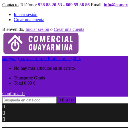
Contacto
Teléfono:
928 88 20 53 - 609 55 36 86
Email:
info@comer
Iniciar sesión
Crear una cuenta
Bienvenido,
Iniciar sesión
o
Crear una cuenta
shopping_cart
Carrito:
0
Productos - 0,00 €
No hay más artículos en su carrito
Transporte
Gratis
Total
0,00 €
Confirmar


Buscar


