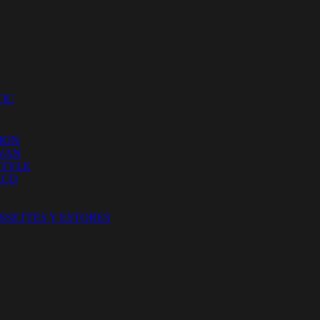
IC
ION
 VAN
STYLE
ECO
SSETTES Y ESTORES