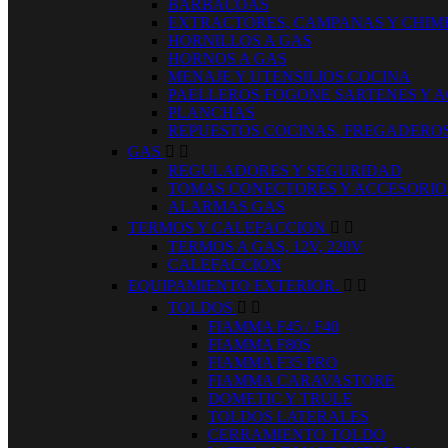
BARBACOAS
EXTRACTORES, CAMPANAS Y CHIM
HORNILLOS A GAS
HORNOS A GAS
MENAJE Y UTENSILIOS COCINA
PAELLEROS FOGONE SARTENES Y 
PLANCHAS
REPUESTOS COCINAS, FREGADERO
GAS


REGULADORES Y SEGURIDAD
TOMAS CONECTORES Y ACCESORIO
ALARMAS GAS
TERMOS Y CALEFACCION


TERMOS A GAS, 12V, 220V
CALEFACCION
EQUIPAMIENTO EXTERIOR.


TOLDOS


FIAMMA F45 / F40
FIAMMA F80S
FIAMMA F35 PRO
FIAMMA CARAVASTORE
DOMETIC Y TRULE
TOLDOS LATERALES
CERRAMIENTO TOLDO