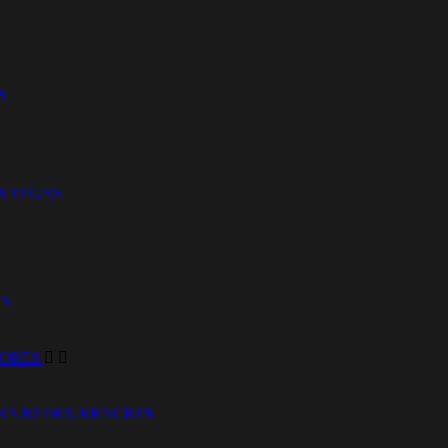
S
V O GAS
AS
DORES


RA REFRIGERACION