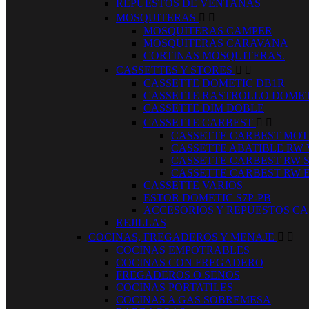
REPUESTOS DE VENTANAS
MOSQUITERAS


MOSQUITERAS CAMPER
MOSQUITERAS CARAVANA
CORTINAS MOSQUITERAS.
CASSETTES Y STORES


CASSETTE DOMETIC DB1R
CASSETTE RASTROLLO DOMET
CASSETTE DIM DOBLE
CASSETTE CARBEST


CASSETTE CARBEST MOT
CASSETTE ABATIBLE RW
CASSETTE CARBEST RW 
CASSETTE CARBEST RW 
CASSETTE VARIOS
ESTOR DOMETIC S7P-PB
ACCESORIOS Y REPUESTOS CA
REJILLAS
COCINAS, FREGADEROS Y MENAJE


COCINAS EMPOTRABLES
COCINAS CON FREGADERO
FREGADEROS O SENOS
COCINAS PORTATILES
COCINAS A GAS SOBREMESA