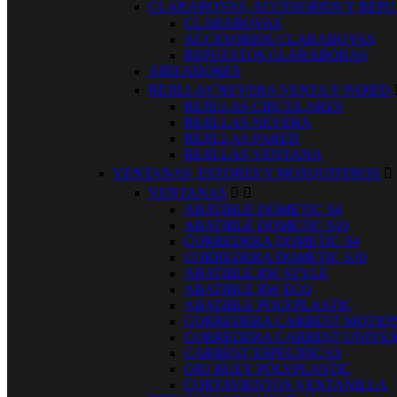
CLARABOYAS, ACCESORIOS Y REP
CLARABOYAS
ACCESORIOS CLARABOYAS
REPUESTOS CLARABORAS
AIREADORES
REJILLAS´NEVERA VENTA Y PARED
REJILLAS CIRCULARES
REJILLAS NEVERA
REJILLAS PARED
REJILLAS VENTANA
VENTANAS, ESTORES Y MOSQUITEROS

VENTANAS


ABATIBLE DOMETIC S4
ABATIBLE DOMETIC S10
CORREDERA DOMETIC S4
CORREDERA DOMETIC S10
ABATIBLE RW STYLE
ABATIBLE RW ECO
ABATIBLE POLYPLASTIC
CORREDERA CARBEST MOTIO
CORREDERA CARBEST UNIVE
CARBEST ESPECIFICAS
OJO BUEY POLYPLASTIC
CORTAVIENTOS VENTANILLA