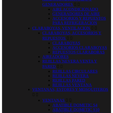
GENERADORES


AIRE ACONDICIONADO
GENERADORES DE AIRE
ACCESORIOS Y REPUESTOS
PARA REFRIGERACION
CLARABOYAS, VENTILACION


CLARABOYAS, ACCESORIOS Y
REPUESTOS


CLARABOYAS
ACCESORIOS CLARABOYAS
REPUESTOS CLARABORAS
AIREADORES
REJILLAS´NEVERA VENTA Y
PARED


REJILLAS CIRCULARES
REJILLAS NEVERA
REJILLAS PARED
REJILLAS VENTANA
VENTANAS, ESTORES Y MOSQUITEROS


VENTANAS


ABATIBLE DOMETIC S4
ABATIBLE DOMETIC S10