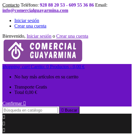
Contacto
Teléfono:
928 88 20 53 - 609 55 36 86
Email:
info@comercialguayarmina.com
Iniciar sesión
Crear una cuenta
Bienvenido,
Iniciar sesión
o
Crear una cuenta
shopping_cart
Carrito:
0
Productos - 0,00 €
No hay más artículos en su carrito
Transporte
Gratis
Total
0,00 €
Confirmar


Buscar


