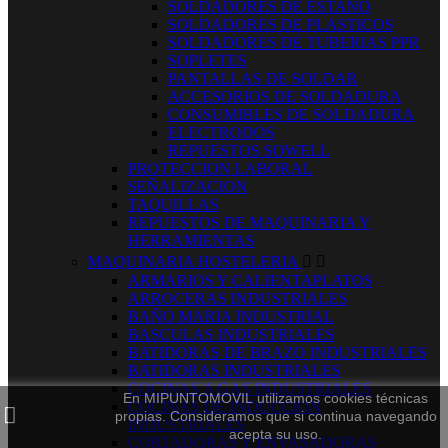
SOLDADORES DE ESTAÑO
SOLDADORES DE PLASTICOS
SOLDADORES DE TUBERIAS PPR
SOPLETES
PANTALLAS DE SOLDAR
ACCESORIOS DE SOLDADURA
CONSUMIBLES DE SOLDADURA
ELECTRODOS
REPUESTOS SOWELL
PROTECCION LABORAL
SEÑALIZACION
TAQUILLAS
REPUESTOS DE MAQUINARIA Y
HERRAMIENTAS
MAQUINARIA HOSTELERIA


ARMARIOS Y CALIENTAPLATOS
ARROCERAS INDUSTRIALES
BAÑO MARIA INDUSTRIAL
BASCULAS INDUSTRIALES
BATIDORAS DE BRAZO INDUSTRIALES
BATIDORAS INDUSTRIALES
COCINAS A GAS INDUSTRIALES
En MIPUNTOMOVIL utilizamos cookies técnicas
COCINAS DE INDUCCION
propias. Consideramos que si continua navegando
INDUSTRIALES
acepta su uso.
CORTADORAS Y ENVASADORAS