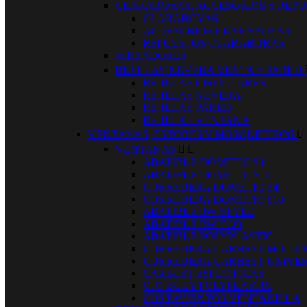
CLARABOYAS, ACCESORIOS Y REP
CLARABOYAS
ACCESORIOS CLARABOYAS
REPUESTOS CLARABORAS
AIREADORES
REJILLAS´NEVERA VENTA Y PARED
REJILLAS CIRCULARES
REJILLAS NEVERA
REJILLAS PARED
REJILLAS VENTANA
VENTANAS, ESTORES Y MOSQUITEROS

VENTANAS


ABATIBLE DOMETIC S4
ABATIBLE DOMETIC S10
CORREDERA DOMETIC S4
CORREDERA DOMETIC S10
ABATIBLE RW STYLE
ABATIBLE RW ECO
ABATIBLE POLYPLASTIC
CORREDERA CARBEST MOTIO
CORREDERA CARBEST UNIVE
CARBEST ESPECIFICAS
OJO BUEY POLYPLASTIC
CORTAVIENTOS VENTANILLA