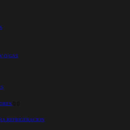
S
V O GAS
AS
DORES


RA REFRIGERACION