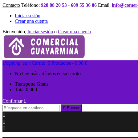
Contacto
Teléfono:
928 88 20 53 - 609 55 36 86
Email:
info@comer
Iniciar sesión
Crear una cuenta
Bienvenido,
Iniciar sesión
o
Crear una cuenta
shopping_cart
Carrito:
0
Productos - 0,00 €
No hay más artículos en su carrito
Transporte
Gratis
Total
0,00 €
Confirmar


Buscar


