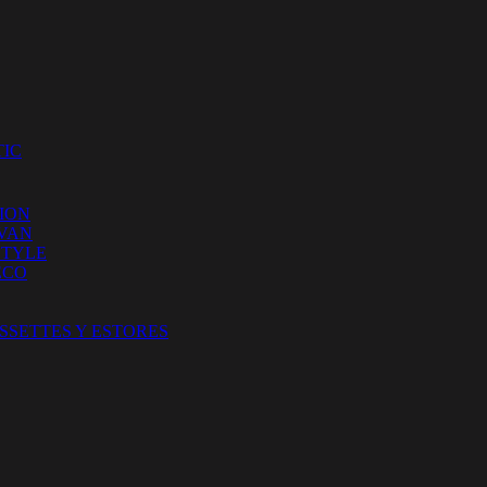
IC
ION
 VAN
STYLE
ECO
SSETTES Y ESTORES