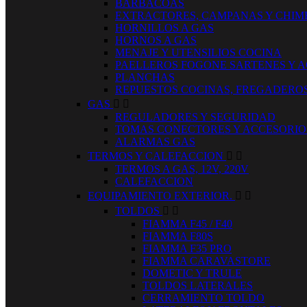
BARBACOAS
EXTRACTORES, CAMPANAS Y CHIM
HORNILLOS A GAS
HORNOS A GAS
MENAJE Y UTENSILIOS COCINA
PAELLEROS FOGONE SARTENES Y 
PLANCHAS
REPUESTOS COCINAS, FREGADERO
GAS


REGULADORES Y SEGURIDAD
TOMAS CONECTORES Y ACCESORIO
ALARMAS GAS
TERMOS Y CALEFACCION


TERMOS A GAS, 12V, 220V
CALEFACCION
EQUIPAMIENTO EXTERIOR.


TOLDOS


FIAMMA F45 / F40
FIAMMA F80S
FIAMMA F35 PRO
FIAMMA CARAVASTORE
DOMETIC Y TRULE
TOLDOS LATERALES
CERRAMIENTO TOLDO