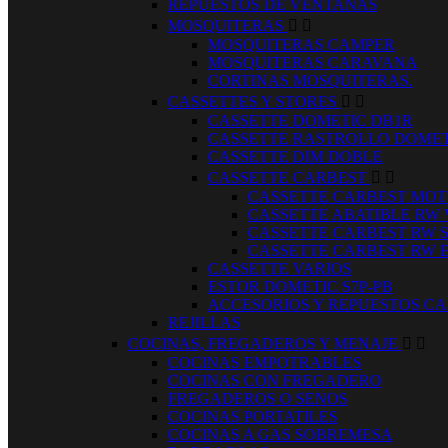
REPUESTOS DE VENTANAS
MOSQUITERAS


MOSQUITERAS CAMPER
MOSQUITERAS CARAVANA
CORTINAS MOSQUITERAS.
CASSETTES Y STORES


CASSETTE DOMETIC DB1R
CASSETTE RASTROLLO DOMET
CASSETTE DIM DOBLE
CASSETTE CARBEST


CASSETTE CARBEST MOT
CASSETTE ABATIBLE RW
CASSETTE CARBEST RW 
CASSETTE CARBEST RW 
CASSETTE VARIOS
ESTOR DOMETIC S7P-PB
ACCESORIOS Y REPUESTOS CA
REJILLAS
COCINAS, FREGADEROS Y MENAJE


COCINAS EMPOTRABLES
COCINAS CON FREGADERO
FREGADEROS O SENOS
COCINAS PORTATILES
COCINAS A GAS SOBREMESA