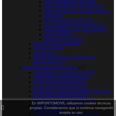
SOLDADORES DE ESTAÑO
SOLDADORES DE PLASTICOS
SOLDADORES DE TUBERIAS PPR
SOPLETES
PANTALLAS DE SOLDAR
ACCESORIOS DE SOLDADURA
CONSUMIBLES DE SOLDADURA
ELECTRODOS
REPUESTOS SOWELL
PROTECCION LABORAL
SEÑALIZACION
TAQUILLAS
REPUESTOS DE MAQUINARIA Y
HERRAMIENTAS
MAQUINARIA HOSTELERIA


ARMARIOS Y CALIENTAPLATOS
ARROCERAS INDUSTRIALES
BAÑO MARIA INDUSTRIAL
BASCULAS INDUSTRIALES
BATIDORAS DE BRAZO INDUSTRIALES
BATIDORAS INDUSTRIALES
COCINAS A GAS INDUSTRIALES
En MIPUNTOMOVIL utilizamos cookies técnicas
COCINAS DE INDUCCION
propias. Consideramos que si continua navegando
INDUSTRIALES
acepta su uso.
CORTADORAS Y ENVASADORAS