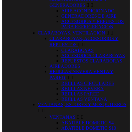
GENERADORES


AIRE ACONDICIONADO
GENERADORES DE AIRE
ACCESORIOS Y REPUESTOS
PARA REFRIGERACION
CLARABOYAS, VENTILACION


CLARABOYAS, ACCESORIOS Y
REPUESTOS


CLARABOYAS
ACCESORIOS CLARABOYAS
REPUESTOS CLARABORAS
AIREADORES
REJILLAS´NEVERA VENTA Y
PARED


REJILLAS CIRCULARES
REJILLAS NEVERA
REJILLAS PARED
REJILLAS VENTANA
VENTANAS, ESTORES Y MOSQUITEROS


VENTANAS


ABATIBLE DOMETIC S4
ABATIBLE DOMETIC S10