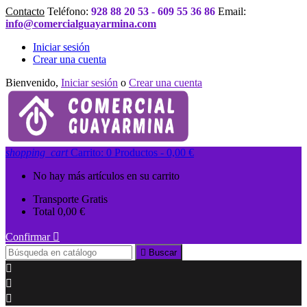
Contacto
Teléfono:
928 88 20 53 - 609 55 36 86
Email:
info@comercialguayarmina.com
Iniciar sesión
Crear una cuenta
Bienvenido,
Iniciar sesión
o
Crear una cuenta
shopping_cart
Carrito:
0
Productos - 0,00 €
No hay más artículos en su carrito
Transporte
Gratis
Total
0,00 €
Confirmar


Buscar


