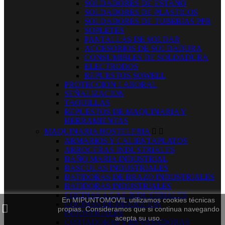
SOLDADORES DE ESTAÑO
SOLDADORES DE PLASTICOS
SOLDADORES DE TUBERIAS PPR
SOPLETES
PANTALLAS DE SOLDAR
ACCESORIOS DE SOLDADURA
CONSUMIBLES DE SOLDADURA
ELECTRODOS
REPUESTOS SOWELL
PROTECCION LABORAL
SEÑALIZACION
TAQUILLAS
REPUESTOS DE MAQUINARIA Y
HERRAMIENTAS
MAQUINARIA HOSTELERIA


ARMARIOS Y CALIENTAPLATOS
ARROCERAS INDUSTRIALES
BAÑO MARIA INDUSTRIAL
BASCULAS INDUSTRIALES
BATIDORAS DE BRAZO INDUSTRIALES
BATIDORAS INDUSTRIALES
COCINAS A GAS INDUSTRIALES
En MIPUNTOMOVIL utilizamos cookies técnicas
COCINAS DE INDUCCION
propias. Consideramos que si continua navegando
INDUSTRIALES
acepta su uso.
CORTADORAS Y ENVASADORAS