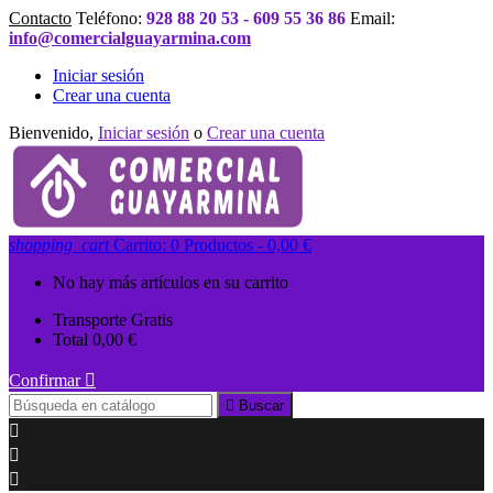
Contacto
Teléfono:
928 88 20 53 - 609 55 36 86
Email:
info@comercialguayarmina.com
Iniciar sesión
Crear una cuenta
Bienvenido,
Iniciar sesión
o
Crear una cuenta
shopping_cart
Carrito:
0
Productos - 0,00 €
No hay más artículos en su carrito
Transporte
Gratis
Total
0,00 €
Confirmar


Buscar


