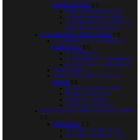
GENERADORES


AIRE ACONDICIONADO
GENERADORES DE AIRE
ACCESORIOS Y REPUESTOS
PARA REFRIGERACION
CLARABOYAS, VENTILACION


CLARABOYAS, ACCESORIOS Y
REPUESTOS


CLARABOYAS
ACCESORIOS CLARABOYAS
REPUESTOS CLARABORAS
AIREADORES
REJILLAS´NEVERA VENTA Y
PARED


REJILLAS CIRCULARES
REJILLAS NEVERA
REJILLAS PARED
REJILLAS VENTANA
VENTANAS, ESTORES Y MOSQUITEROS


VENTANAS


ABATIBLE DOMETIC S4
ABATIBLE DOMETIC S10