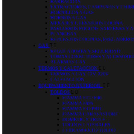
BARBACOAS
EXTRACTORES, CAMPANAS Y CHIM
HORNILLOS A GAS
HORNOS A GAS
MENAJE Y UTENSILIOS COCINA
PAELLEROS FOGONE SARTENES Y 
PLANCHAS
REPUESTOS COCINAS, FREGADERO
GAS


REGULADORES Y SEGURIDAD
TOMAS CONECTORES Y ACCESORIO
ALARMAS GAS
TERMOS Y CALEFACCION


TERMOS A GAS, 12V, 220V
CALEFACCION
EQUIPAMIENTO EXTERIOR.


TOLDOS


FIAMMA F45 / F40
FIAMMA F80S
FIAMMA F35 PRO
FIAMMA CARAVASTORE
DOMETIC Y TRULE
TOLDOS LATERALES
CERRAMIENTO TOLDO