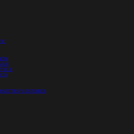
IC
ION
 VAN
STYLE
ECO
SSETTES Y ESTORES