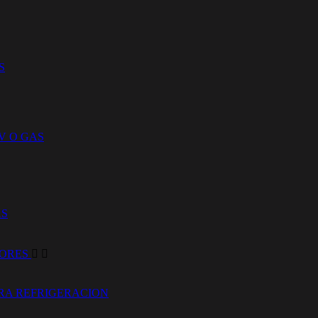
S
V O GAS
AS
DORES


RA REFRIGERACION