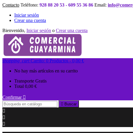
Contacto
Teléfono:
928 88 20 53 - 609 55 36 86
Email:
info@comer
Iniciar sesión
Crear una cuenta
Bienvenido,
Iniciar sesión
o
Crear una cuenta
shopping_cart
Carrito:
0
Productos - 0,00 €
No hay más artículos en su carrito
Transporte
Gratis
Total
0,00 €
Confirmar


Buscar


