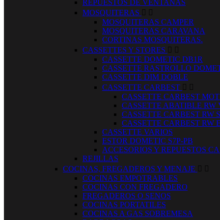
REPUESTOS DE VENTANAS
MOSQUITERAS


MOSQUITERAS CAMPER
MOSQUITERAS CARAVANA
CORTINAS MOSQUITERAS.
CASSETTES Y STORES


CASSETTE DOMETIC DB1R
CASSETTE RASTROLLO DOMET
CASSETTE DIM DOBLE
CASSETTE CARBEST


CASSETTE CARBEST MOT
CASSETTE ABATIBLE RW
CASSETTE CARBEST RW 
CASSETTE CARBEST RW 
CASSETTE VARIOS
ESTOR DOMETIC S7P-PB
ACCESORIOS Y REPUESTOS CA
REJILLAS
COCINAS, FREGADEROS Y MENAJE


COCINAS EMPOTRABLES
COCINAS CON FREGADERO
FREGADEROS O SENOS
COCINAS PORTATILES
COCINAS A GAS SOBREMESA