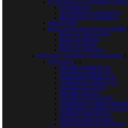
CLARABOYAS, ACCESORIOS Y REP
CLARABOYAS
ACCESORIOS CLARABOYAS
REPUESTOS CLARABORAS
AIREADORES
REJILLAS´NEVERA VENTA Y PARED
REJILLAS CIRCULARES
REJILLAS NEVERA
REJILLAS PARED
REJILLAS VENTANA
VENTANAS, ESTORES Y MOSQUITEROS

VENTANAS


ABATIBLE DOMETIC S4
ABATIBLE DOMETIC S10
CORREDERA DOMETIC S4
CORREDERA DOMETIC S10
ABATIBLE RW STYLE
ABATIBLE RW ECO
ABATIBLE POLYPLASTIC
CORREDERA CARBEST MOTIO
CORREDERA CARBEST UNIVE
CARBEST ESPECIFICAS
OJO BUEY POLYPLASTIC
CORTAVIENTOS VENTANILLA