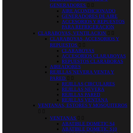
GENERADORES


AIRE ACONDICIONADO
GENERADORES DE AIRE
ACCESORIOS Y REPUESTOS
PARA REFRIGERACION
CLARABOYAS, VENTILACION


CLARABOYAS, ACCESORIOS Y
REPUESTOS


CLARABOYAS
ACCESORIOS CLARABOYAS
REPUESTOS CLARABORAS
AIREADORES
REJILLAS´NEVERA VENTA Y
PARED


REJILLAS CIRCULARES
REJILLAS NEVERA
REJILLAS PARED
REJILLAS VENTANA
VENTANAS, ESTORES Y MOSQUITEROS


VENTANAS


ABATIBLE DOMETIC S4
ABATIBLE DOMETIC S10