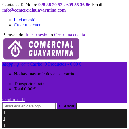
Contacto
Teléfono:
928 88 20 53 - 609 55 36 86
Email:
info@comercialguayarmina.com
Iniciar sesión
Crear una cuenta
Bienvenido,
Iniciar sesión
o
Crear una cuenta
shopping_cart
Carrito:
0
Productos - 0,00 €
No hay más artículos en su carrito
Transporte
Gratis
Total
0,00 €
Confirmar


Buscar


