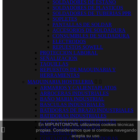
SOLDADORES DE ESTAÑO
SOLDADORES DE PLASTICOS
SOLDADORES DE TUBERIAS PPR
SOPLETES
PANTALLAS DE SOLDAR
ACCESORIOS DE SOLDADURA
CONSUMIBLES DE SOLDADURA
ELECTRODOS
REPUESTOS SOWELL
PROTECCION LABORAL
SEÑALIZACION
TAQUILLAS
REPUESTOS DE MAQUINARIA Y
HERRAMIENTAS
MAQUINARIA HOSTELERIA


ARMARIOS Y CALIENTAPLATOS
ARROCERAS INDUSTRIALES
BAÑO MARIA INDUSTRIAL
BASCULAS INDUSTRIALES
BATIDORAS DE BRAZO INDUSTRIALES
BATIDORAS INDUSTRIALES
COCINAS A GAS INDUSTRIALES
En MIPUNTOMOVIL utilizamos cookies técnicas
COCINAS DE INDUCCION
propias. Consideramos que si continua navegando
INDUSTRIALES
acepta su uso.
CORTADORAS Y ENVASADORAS