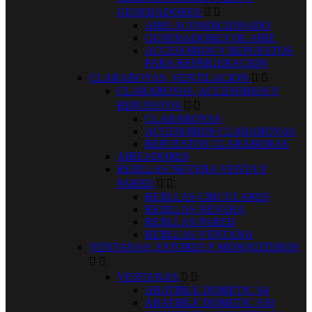
GENERADORES


AIRE ACONDICIONADO
GENERADORES DE AIRE
ACCESORIOS Y REPUESTOS
PARA REFRIGERACION
CLARABOYAS, VENTILACION


CLARABOYAS, ACCESORIOS Y
REPUESTOS


CLARABOYAS
ACCESORIOS CLARABOYAS
REPUESTOS CLARABORAS
AIREADORES
REJILLAS´NEVERA VENTA Y
PARED


REJILLAS CIRCULARES
REJILLAS NEVERA
REJILLAS PARED
REJILLAS VENTANA
VENTANAS, ESTORES Y MOSQUITEROS


VENTANAS


ABATIBLE DOMETIC S4
ABATIBLE DOMETIC S10