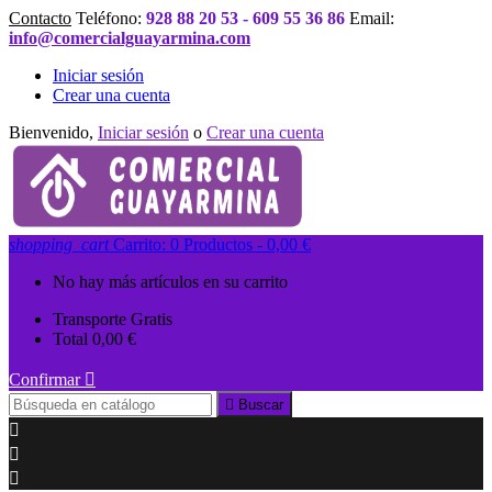
Contacto
Teléfono:
928 88 20 53 - 609 55 36 86
Email:
info@comercialguayarmina.com
Iniciar sesión
Crear una cuenta
Bienvenido,
Iniciar sesión
o
Crear una cuenta
shopping_cart
Carrito:
0
Productos - 0,00 €
No hay más artículos en su carrito
Transporte
Gratis
Total
0,00 €
Confirmar


Buscar


