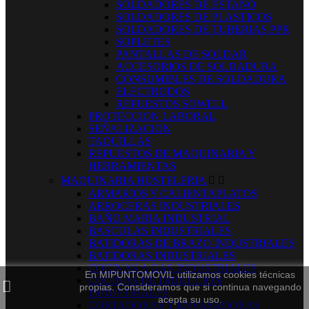
SOLDADORES DE ESTAÑO
SOLDADORES DE PLASTICOS
SOLDADORES DE TUBERIAS PPR
SOPLETES
PANTALLAS DE SOLDAR
ACCESORIOS DE SOLDADURA
CONSUMIBLES DE SOLDADURA
ELECTRODOS
REPUESTOS SOWELL
PROTECCION LABORAL
SEÑALIZACION
TAQUILLAS
REPUESTOS DE MAQUINARIA Y
HERRAMIENTAS
MAQUINARIA HOSTELERIA


ARMARIOS Y CALIENTAPLATOS
ARROCERAS INDUSTRIALES
BAÑO MARIA INDUSTRIAL
BASCULAS INDUSTRIALES
BATIDORAS DE BRAZO INDUSTRIALES
BATIDORAS INDUSTRIALES
COCINAS A GAS INDUSTRIALES
En MIPUNTOMOVIL utilizamos cookies técnicas
COCINAS DE INDUCCION
propias. Consideramos que si continua navegando
INDUSTRIALES
acepta su uso.
CORTADORAS Y ENVASADORAS