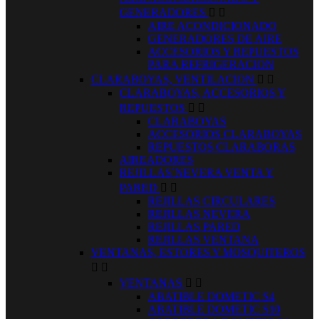
GENERADORES


AIRE ACONDICIONADO
GENERADORES DE AIRE
ACCESORIOS Y REPUESTOS
PARA REFRIGERACION
CLARABOYAS, VENTILACION


CLARABOYAS, ACCESORIOS Y
REPUESTOS


CLARABOYAS
ACCESORIOS CLARABOYAS
REPUESTOS CLARABORAS
AIREADORES
REJILLAS´NEVERA VENTA Y
PARED


REJILLAS CIRCULARES
REJILLAS NEVERA
REJILLAS PARED
REJILLAS VENTANA
VENTANAS, ESTORES Y MOSQUITEROS


VENTANAS


ABATIBLE DOMETIC S4
ABATIBLE DOMETIC S10