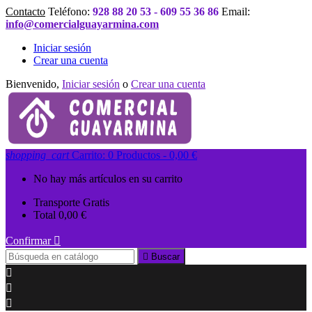
Contacto
Teléfono:
928 88 20 53 - 609 55 36 86
Email:
info@comercialguayarmina.com
Iniciar sesión
Crear una cuenta
Bienvenido,
Iniciar sesión
o
Crear una cuenta
shopping_cart
Carrito:
0
Productos - 0,00 €
No hay más artículos en su carrito
Transporte
Gratis
Total
0,00 €
Confirmar


Buscar


