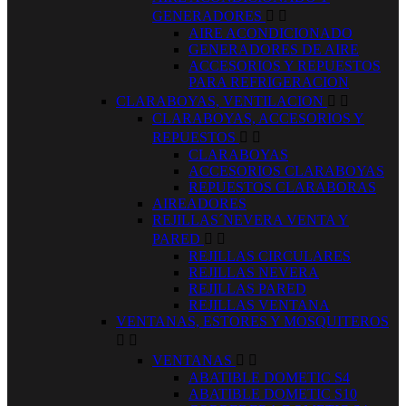
GENERADORES


AIRE ACONDICIONADO
GENERADORES DE AIRE
ACCESORIOS Y REPUESTOS
PARA REFRIGERACION
CLARABOYAS, VENTILACION


CLARABOYAS, ACCESORIOS Y
REPUESTOS


CLARABOYAS
ACCESORIOS CLARABOYAS
REPUESTOS CLARABORAS
AIREADORES
REJILLAS´NEVERA VENTA Y
PARED


REJILLAS CIRCULARES
REJILLAS NEVERA
REJILLAS PARED
REJILLAS VENTANA
VENTANAS, ESTORES Y MOSQUITEROS


VENTANAS


ABATIBLE DOMETIC S4
ABATIBLE DOMETIC S10