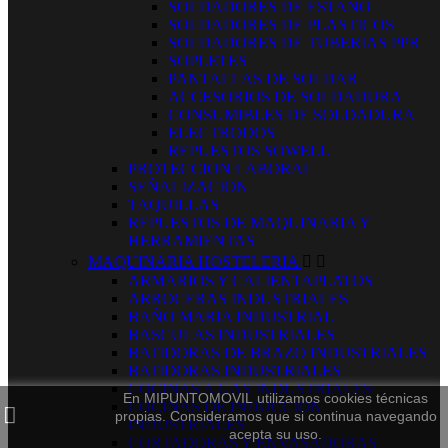
SOLDADORES DE ESTAÑO
SOLDADORES DE PLASTICOS
SOLDADORES DE TUBERIAS PPR
SOPLETES
PANTALLAS DE SOLDAR
ACCESORIOS DE SOLDADURA
CONSUMIBLES DE SOLDADURA
ELECTRODOS
REPUESTOS SOWELL
PROTECCION LABORAL
SEÑALIZACION
TAQUILLAS
REPUESTOS DE MAQUINARIA Y
HERRAMIENTAS
MAQUINARIA HOSTELERIA


ARMARIOS Y CALIENTAPLATOS
ARROCERAS INDUSTRIALES
BAÑO MARIA INDUSTRIAL
BASCULAS INDUSTRIALES
BATIDORAS DE BRAZO INDUSTRIALES
BATIDORAS INDUSTRIALES
COCINAS A GAS INDUSTRIALES
En MIPUNTOMOVIL utilizamos cookies técnicas
COCINAS DE INDUCCION
propias. Consideramos que si continua navegando
INDUSTRIALES
acepta su uso.
CORTADORAS Y ENVASADORAS