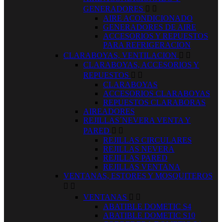
GENERADORES


AIRE ACONDICIONADO
GENERADORES DE AIRE
ACCESORIOS Y REPUESTOS
PARA REFRIGERACION
CLARABOYAS, VENTILACION


CLARABOYAS, ACCESORIOS Y
REPUESTOS


CLARABOYAS
ACCESORIOS CLARABOYAS
REPUESTOS CLARABORAS
AIREADORES
REJILLAS´NEVERA VENTA Y
PARED


REJILLAS CIRCULARES
REJILLAS NEVERA
REJILLAS PARED
REJILLAS VENTANA
VENTANAS, ESTORES Y MOSQUITEROS


VENTANAS


ABATIBLE DOMETIC S4
ABATIBLE DOMETIC S10