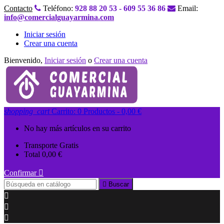
Contacto
Teléfono:
928 88 20 53 - 609 55 36 86
Email:
info@comercialguayarmina.com
Iniciar sesión
Crear una cuenta
Bienvenido,
Iniciar sesión
o
Crear una cuenta
shopping_cart
Carrito:
0
Productos - 0,00 €
No hay más artículos en su carrito
Transporte
Gratis
Total
0,00 €
Confirmar


Buscar


