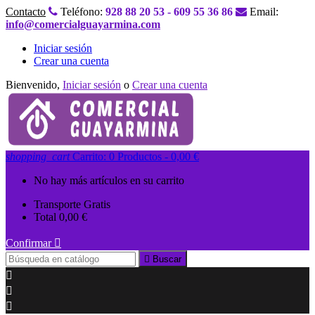
Contacto
Teléfono:
928 88 20 53 - 609 55 36 86
Email:
info@comercialguayarmina.com
Iniciar sesión
Crear una cuenta
Bienvenido,
Iniciar sesión
o
Crear una cuenta
shopping_cart
Carrito:
0
Productos - 0,00 €
No hay más artículos en su carrito
Transporte
Gratis
Total
0,00 €
Confirmar


Buscar


