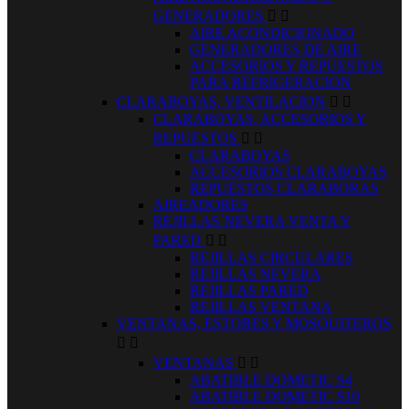
GENERADORES


AIRE ACONDICIONADO
GENERADORES DE AIRE
ACCESORIOS Y REPUESTOS
PARA REFRIGERACION
CLARABOYAS, VENTILACION


CLARABOYAS, ACCESORIOS Y
REPUESTOS


CLARABOYAS
ACCESORIOS CLARABOYAS
REPUESTOS CLARABORAS
AIREADORES
REJILLAS´NEVERA VENTA Y
PARED


REJILLAS CIRCULARES
REJILLAS NEVERA
REJILLAS PARED
REJILLAS VENTANA
VENTANAS, ESTORES Y MOSQUITEROS


VENTANAS


ABATIBLE DOMETIC S4
ABATIBLE DOMETIC S10