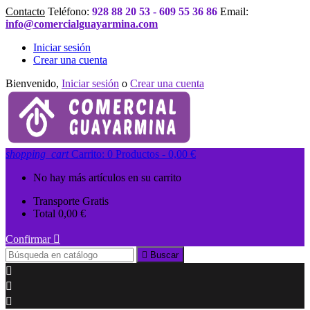
Contacto
Teléfono:
928 88 20 53 - 609 55 36 86
Email:
info@comercialguayarmina.com
Iniciar sesión
Crear una cuenta
Bienvenido,
Iniciar sesión
o
Crear una cuenta
shopping_cart
Carrito:
0
Productos - 0,00 €
No hay más artículos en su carrito
Transporte
Gratis
Total
0,00 €
Confirmar


Buscar


