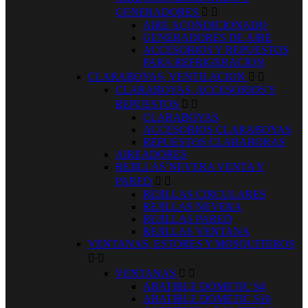
GENERADORES


AIRE ACONDICIONADO
GENERADORES DE AIRE
ACCESORIOS Y REPUESTOS
PARA REFRIGERACION
CLARABOYAS, VENTILACION


CLARABOYAS, ACCESORIOS Y
REPUESTOS


CLARABOYAS
ACCESORIOS CLARABOYAS
REPUESTOS CLARABORAS
AIREADORES
REJILLAS´NEVERA VENTA Y
PARED


REJILLAS CIRCULARES
REJILLAS NEVERA
REJILLAS PARED
REJILLAS VENTANA
VENTANAS, ESTORES Y MOSQUITEROS


VENTANAS


ABATIBLE DOMETIC S4
ABATIBLE DOMETIC S10