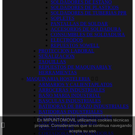
SOLDADORES DE ESTAÑO
SOLDADORES DE PLASTICOS
SOLDADORES DE TUBERIAS PPR
SOPLETES
PANTALLAS DE SOLDAR
ACCESORIOS DE SOLDADURA
CONSUMIBLES DE SOLDADURA
ELECTRODOS
REPUESTOS SOWELL
PROTECCION LABORAL
SEÑALIZACION
TAQUILLAS
REPUESTOS DE MAQUINARIA Y
HERRAMIENTAS
MAQUINARIA HOSTELERIA


ARMARIOS Y CALIENTAPLATOS
ARROCERAS INDUSTRIALES
BAÑO MARIA INDUSTRIAL
BASCULAS INDUSTRIALES
BATIDORAS DE BRAZO INDUSTRIALES
BATIDORAS INDUSTRIALES
COCINAS A GAS INDUSTRIALES
En MIPUNTOMOVIL utilizamos cookies técnicas
COCINAS DE INDUCCION
propias. Consideramos que si continua navegando
INDUSTRIALES
acepta su uso.
CORTADORAS Y ENVASADORAS