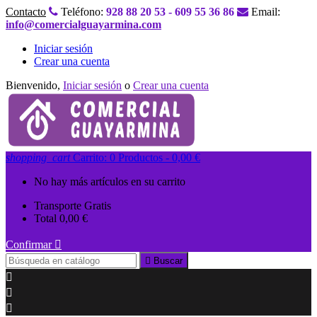
Contacto
Teléfono:
928 88 20 53 - 609 55 36 86
Email:
info@comercialguayarmina.com
Iniciar sesión
Crear una cuenta
Bienvenido,
Iniciar sesión
o
Crear una cuenta
shopping_cart
Carrito:
0
Productos - 0,00 €
No hay más artículos en su carrito
Transporte
Gratis
Total
0,00 €
Confirmar


Buscar


