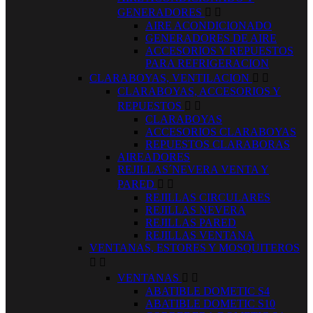
GENERADORES


AIRE ACONDICIONADO
GENERADORES DE AIRE
ACCESORIOS Y REPUESTOS
PARA REFRIGERACION
CLARABOYAS, VENTILACION


CLARABOYAS, ACCESORIOS Y
REPUESTOS


CLARABOYAS
ACCESORIOS CLARABOYAS
REPUESTOS CLARABORAS
AIREADORES
REJILLAS´NEVERA VENTA Y
PARED


REJILLAS CIRCULARES
REJILLAS NEVERA
REJILLAS PARED
REJILLAS VENTANA
VENTANAS, ESTORES Y MOSQUITEROS


VENTANAS


ABATIBLE DOMETIC S4
ABATIBLE DOMETIC S10