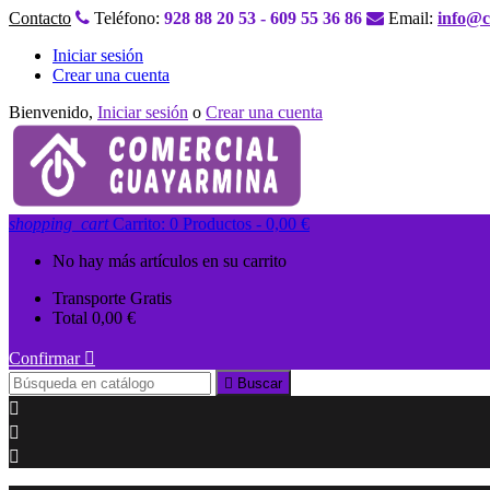
Contacto
Teléfono:
928 88 20 53 - 609 55 36 86
Email:
info@c
Iniciar sesión
Crear una cuenta
Bienvenido,
Iniciar sesión
o
Crear una cuenta
shopping_cart
Carrito:
0
Productos - 0,00 €
No hay más artículos en su carrito
Transporte
Gratis
Total
0,00 €
Confirmar


Buscar


