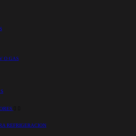
S
V O GAS
AS
DORES


RA REFRIGERACION