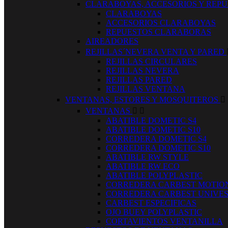
CLARABOYAS, ACCESORIOS Y REP
CLARABOYAS
ACCESORIOS CLARABOYAS
REPUESTOS CLARABORAS
AIREADORES
REJILLAS´NEVERA VENTA Y PARED
REJILLAS CIRCULARES
REJILLAS NEVERA
REJILLAS PARED
REJILLAS VENTANA
VENTANAS, ESTORES Y MOSQUITEROS

VENTANAS


ABATIBLE DOMETIC S4
ABATIBLE DOMETIC S10
CORREDERA DOMETIC S4
CORREDERA DOMETIC S10
ABATIBLE RW STYLE
ABATIBLE RW ECO
ABATIBLE POLYPLASTIC
CORREDERA CARBEST MOTIO
CORREDERA CARBEST UNIVE
CARBEST ESPECIFICAS
OJO BUEY POLYPLASTIC
CORTAVIENTOS VENTANILLA