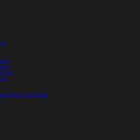
IC
ION
 VAN
STYLE
ECO
SSETTES Y ESTORES