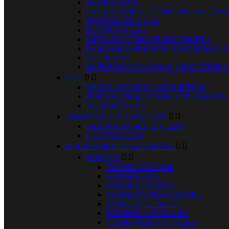
BARBACOAS
EXTRACTORES, CAMPANAS Y CHIM
HORNILLOS A GAS
HORNOS A GAS
MENAJE Y UTENSILIOS COCINA
PAELLEROS FOGONE SARTENES Y 
PLANCHAS
REPUESTOS COCINAS, FREGADERO
GAS


REGULADORES Y SEGURIDAD
TOMAS CONECTORES Y ACCESORIO
ALARMAS GAS
TERMOS Y CALEFACCION


TERMOS A GAS, 12V, 220V
CALEFACCION
EQUIPAMIENTO EXTERIOR.


TOLDOS


FIAMMA F45 / F40
FIAMMA F80S
FIAMMA F35 PRO
FIAMMA CARAVASTORE
DOMETIC Y TRULE
TOLDOS LATERALES
CERRAMIENTO TOLDO